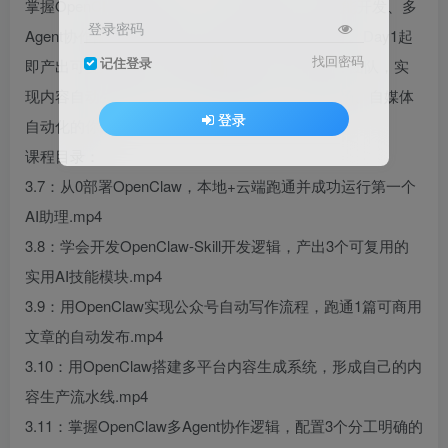
掌握OpenClaw核心技能：本地+云端部署、AI技能开发、多
登录密码
Agent协作配置，跑通公众号自动写作等实用流程。Day1起
找回密码
记住登录
即产出可复用成果，最终搭建属于自己的AI“员工”团队，实
现内容自动生成与发布。适合想AI副业、提效职场、自媒体
登录
自动化的你。
课程目录：
3.7：从0部署OpenClaw，本地+云端跑通并成功运行第一个
AI助理.mp4
3.8：学会开发OpenClaw-Skill开发逻辑，产出3个可复用的
实用AI技能模块.mp4
3.9：用OpenClaw实现公众号自动写作流程，跑通1篇可商用
文章的自动发布.mp4
3.10：用OpenClaw搭建多平台内容生成系统，形成自己的内
容生产流水线.mp4
3.11：掌握OpenClaw多Agent协作逻辑，配置3个分工明确的