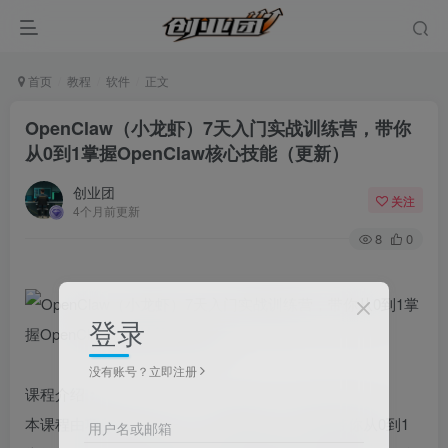
首页
教程
软件
正文
OpenClaw（小龙虾）7天入门实战训练营，带你
从0到1掌握OpenClaw核心技能（更新）
创业团
关注
4个月前更新
8
0
登录
没有账号？立即注册
课程介绍：
本课程由项目发起人六六、大冲带领，7天实战带你从0到1
用户名或邮箱