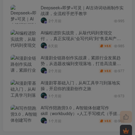
Deepseek+即梦+可灵｜AI古诗词动画制作实
战课，全流程手把手教学
2个月前
995
AI编程进阶实战营，从敲代码到变现交
付，，真正实现从“会写代码”到“售卖AI产品
盈利”的跨越
985
6天前
6.6
￥
AI漫剧全链路创作实战课，紧跟行业发展趋
势，从选题改编到变现落地，打造高流量优
质作品
977
2个月前
6.6
￥
AI漫剧零基础入门，从AI工具学习到落地实
操，开启你的漫剧创作之旅
1个月前
973
AI写作陪跑营3.0，Ai智能体创建写作
skill（workbuddy）+人工手写模式（手搓模
式），去除AI痕迹（头条号、公众号、百家
968
1个月前
6.6
￥
号）