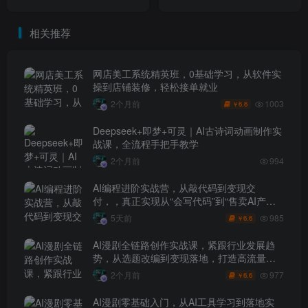
二次开发避坑，场景落地避
成，从0到1演示搭建过程
坑，一次性给你说全了！
相关推荐
网店美工系统精英班，0基础学习，从软件实
操到店铺装修，轻松接单就业
1003
2个月前
6.6
￥
Deepseek+即梦+可灵｜AI古诗词动画制作实
战课，全流程手把手教学
2个月前
994
AI编程进阶实战营，从敲代码到变现交
付，，真正实现从“会写代码”到“售卖AI产品
盈利”的跨越
985
5天前
6.6
￥
AI漫剧全链路创作实战课，紧跟行业发展趋
势，从选题改编到变现落地，打造高流量优
质作品
977
2个月前
6.6
￥
AI漫剧零基础入门，从AI工具学习到落地实