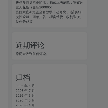
拼多多特训营高阶班，独家玩法赋能，突破运
手
营天花板（更新260805）
命
婆媳家庭AI短剧全套教学丨起号快，热门吸引
女性粉丝，商单广告、橱窗带货、收徒裂变、
伙伴分成等
近期评论
您尚未收到任何评论。
归档
2026 年 8 月
2026 年 7 月
2026 年 6 月
2026 年 5 月
2026 年 4 月