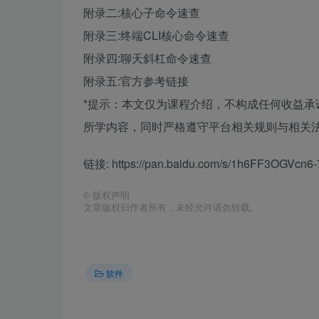
附录二:核心子命令速查
附录三:终端CLI核心命令速查
附录四:聊天斜杠命令速查
附录五:官方参考链接
*提示：本文仅为课程介绍，不构成任何收益
所学内容，同时严格遵守平台相关规则与相关法
链接: https://pan.baidu.com/s/1h6FF3OGVc
©
版权声明
文章版权归作者所有，未经允许请勿转载。
软件