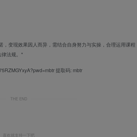
承诺，变现效果因人而异，需结合自身努力与实操，合理运用课程
律法规。*
n6-75RZMGYxyA?pwd=mbtr 提取码: mbtr
THE END
喜欢就支持一下吧