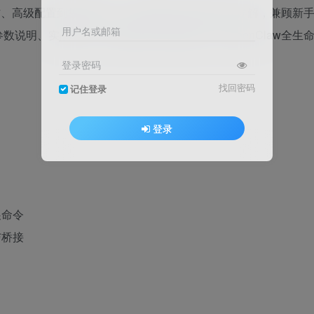
操作、高级配置到故障排查、运维管理的全流程命令详解，兼顾新
用户名或邮箱
说明、实战示例、使用场景与避坑指南，是OpenClaw全生
登录密码
找回密码
记住登录
登录
展命令
与桥接