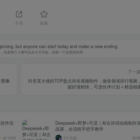
分享
收藏
inning, but anyone can start today and make a new ending.
来，但是每个人都可以从今天开始，创造一个全新的结局
下一
、图像
抖音某大佬的TOP盘点排名视频制作，做各领域排行视频
据好涨粉快，可进伙伴计划＋精选独
从软件实
Deepseek+即梦+可灵｜AI古诗词动画制作
战课，全流程手把手教学
1003
2个月前
9