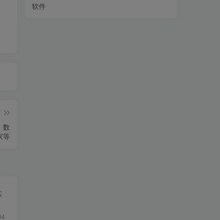
软件
篇
，数
家等
实
94