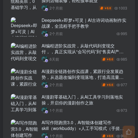
操到店铺装修，轻松接单就业
1003
2个月前
6.6
￥
Deepseek+即梦+可灵｜AI古诗词动画制作实
战课，全流程手把手教学
2个月前
995
AI编程进阶实战营，从敲代码到变现交
付，，真正实现从“会写代码”到“售卖AI产品
盈利”的跨越
985
6天前
6.6
￥
AI漫剧全链路创作实战课，紧跟行业发展趋
势，从选题改编到变现落地，打造高流量优
质作品
977
2个月前
6.6
￥
AI漫剧零基础入门，从AI工具学习到落地实
操，开启你的漫剧创作之旅
1个月前
973
AI写作陪跑营3.0，Ai智能体创建写作
skill（workbuddy）+人工手写模式（手搓模
式），去除AI痕迹（头条号、公众号、百家
968
1个月前
6.6
￥