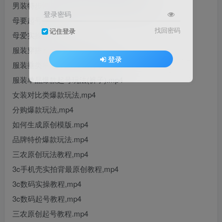
男装特步鸿星尔克特卖全品起号教程,mp4
登录密码
母要起号课,mp4
找回密码
记住登录
母爱实操课.mp4
服装穿搭原创实操教程,mp4
登录
服装垂类单品爆款玩法(裤子).mp4
服装单品爆款起号玩法(裤子).mp4
女装对比类爆款玩法,mp4
分购爆款玩法,mp4
如何生成原创模版.mp4
品牌特价爆款玩法.mp4
三农原创玩法教程,mp4
3c手机壳实拍背最原创教程,mp4
3c数码实操教程,mp4
3c数码起号教程,mp4
三农原创起号教程.mp4