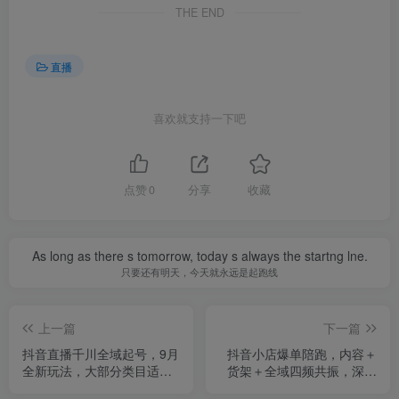
THE END
直播
喜欢就支持一下吧
点赞
0
分享
收藏
As long as there s tomorrow, today s always the startng lne.
只要还有明天，今天就永远是起跑线
上一篇
下一篇
抖音直播千川全域起号，9月
抖音小店爆单陪跑，内容＋
全新玩法，大部分类目适
货架＋全域四频共振，深度
用，随心推以及千川全域最
解析抖音商品卡运营体系