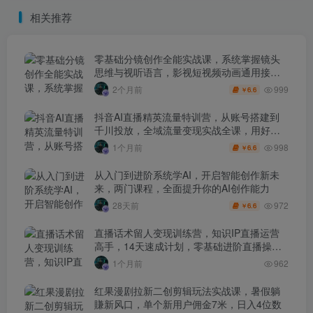
新打法
相关推荐
零基础分镜创作全能实战课，系统掌握镜头
思维与视听语言，影视短视频动画通用接单
技能
999
2个月前
6.6
￥
抖音AI直播精英流量特训营，从账号搭建到
千川投放，全域流量变现实战全课，用好工
具让賺钱更简单
998
1个月前
6.6
￥
从入门到进阶系统学AI，开启智能创作新未
来，两门课程，全面提升你的AI创作能力
972
28天前
6.6
￥
直播话术留人变现训练营，知识IP直播运营
高手，14天速成计划，零基础进阶直播操盘
手
1个月前
962
红果漫剧拉新二创剪辑玩法实战课，暑假躺
賺新风口，单个新用户佣金7米，日入4位数