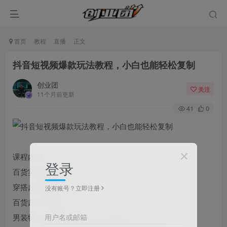
首页
教程
直播
正文
抖音短视频爆款玩法教程，小白也能轻松复制
创业团
关注
11个月前更新
41
0
课程内容：
登录
百货实操教程,mp4
穿搭起号教程.mp4
没有账号？立即注册
百货起号教程.mp4
用户名或邮箱
男装特步，鸿星尔克全品实操教程课,mp4