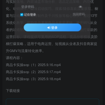
与实操落地。内容涵盖市场分析、选品定品策略、内功优
登录密码
化、动销操作、破冷启动技巧、搜索/猜你喜欢流量获取、橱
找回密码
记住登录
窗与活动玩法、素材制作及千川投放等核心模块。通过13节
系统化教学，帮助学员掌握商品卡底层逻辑，避开95%从业
登录
者的试错陷阱，实现低成本测品、快速起量、高效打爆款的
运营目标。课程提供可复用的SOP流程、竞品分析模板及阶
梯打爆策略，适用于电商运营、短视频从业者及抖音商家提
升GMV与流量转化效率。
课程内容：
商品卡实操sop（1）2025.9.16.mp4
商品卡实操sop（2）2025.9.17.mp4
商品卡实操sop（3）2025.9.18.mp4
下载链接