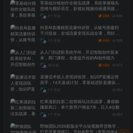
零基础分镜创作全能实战课，系统掌握镜头
思维与视听语言，影视短视频动画通用接单
技能
999
2个月前
6.6
￥
抖音AI直播精英流量特训营，从账号搭建到
千川投放，全域流量变现实战全课，用好工
具让賺钱更简单
998
1个月前
6.6
￥
从入门到进阶系统学AI，开启智能创作新未
来，两门课程，全面提升你的AI创作能力
972
30天前
6.6
￥
直播话术留人变现训练营，知识IP直播运营
高手，14天速成计划，零基础进阶直播操盘
手
1个月前
962
红果漫剧拉新二创剪辑玩法实战课，暑假躺
賺新风口，单个新用户佣金7米，日入4位数
1个月前
953
野狼团队2026新版全平台短视频带货教学，
打开流量突破口，开始Ai带货（更新26年4月