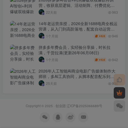
营，收获底层逻辑、活动矩阵、付费优化、
0-1打爆SOP
22天前
963
14年老运营亲授，2026全新1688电商全栈运
营课，从入门到高阶落地，配套自动运营表
+工具包+直播诊断等
946
1个月前
6.6
￥
拼多多年费会员，实经验分享操，时长拉
满，干货拉满(更新26年06月08日)
942
1个月前
6.6
￥
2026年人工智能AI商业电影广告媒体制作大
师班，多AI工具协同，从脚本配音配乐到电
影级短片、品牌广告全流程实战（中英字
25天前
936
幕）
Copyright © 2025 ·
创业团
辽ICP备2025066689号