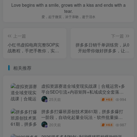
Love begins with a smile, grows with a kiss and ends with a
tear.
爱，起于微笑，浓于亲吻，逝于泪水
上一篇
下一篇
小红书虚拟电商完整SOP实
拼多多日销千单训练营，从0
战教程，手把手教你，实现
开始带你做好拼多多，让日
无货源、低成本、可持续的
销千单可以快速复制(更新26
线上变现
年3月)
相关推荐
虚拟资源赛道全域变现实战课｜合规运营+多
平台SEO引流+内容矩阵+私域成交全套落地
玩法
994
25天前
6.6
￥
拼多多打爆班原创技术第61期，拼多多爆打
一阶段，自动化起量全玩法・软件批量操
作・投产优化・大促矩阵实战课
987
20天前
6.6
￥
2026拼多多AI智创+利润爆破双核爆款特训