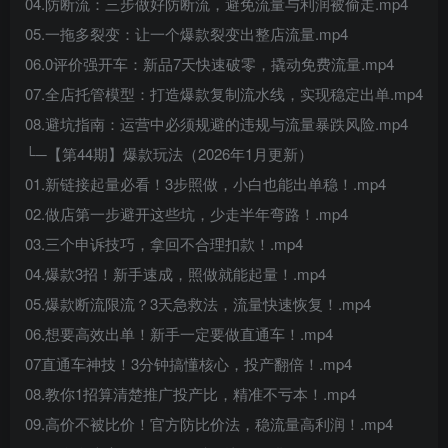
04.防断流：三步做好防断流，避免流量与利润被偷走.mp4
05.一拖多裂变：让一个爆款裂变出整店流量.mp4
06.0评价强开车：新品7天快速破零，撬动免费流量.mp4
07.全店托管模型：打造爆款复制流水线，实现稳定出单.mp4
08.避坑指南：运营中必须规避的违规与流量暴跌风险.mp4
└─【第44期】爆款玩法（2026年1月更新）
01.新链接起量必看！3步照做，小白也能出单稳！.mp4
02.做店第一步避开这些坑，少走半年弯路！.mp4
03.三个申诉技巧，拿回不合理扣款！.mp4
04.爆款3招！新手速成，照做就能起量！.mp4
05.爆款断流限流？3天急救法，流量快速恢复！.mp4
06.想要高效出单！新手一定要做直通车！.mp4
07直通车神技！3分钟搞懂核心，投产翻倍！.mp4
08.教你1招算清楚推广投产比，精准不亏本！.mp4
09.高价不被比价！官方防比价法，稳流量高利润！.mp4