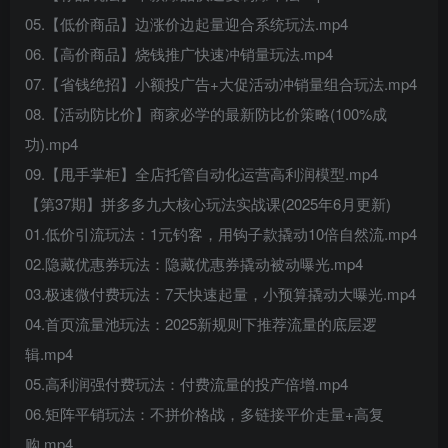
05.【低价商品】边涨价边起量迎合系统玩法.mp4
06.【高价商品】烧钱推广快速冲销量玩法.mp4
07.【省钱绝招】小额投广告+大促活动冲销量组合玩法.mp4
08.【活动防比价】商家必学的最新防比价策略(100%成
功).mp4
09.【甩手掌柜】全店托管自动化运营高利润模型.mp4
【第37期】拼多多九大核心玩法实战课(2025年6月更新)
01.低价引流玩法：1元钓客，用钩子款撬动10倍自然流.mp4
02.隐藏优惠券玩法：隐藏优惠券撬动被动曝光.mp4
03.极速微付费玩法：7天快速起量，小预算撬动大曝光.mp4
04.首页流量池玩法：2025新规则下推荐流量的底层逻
辑.mp4
05.高利润强付费玩法：付费流量的投产倍增.mp4
06.矩阵平销玩法：不拼价格战，多链接平价走量+高复
购.mp4