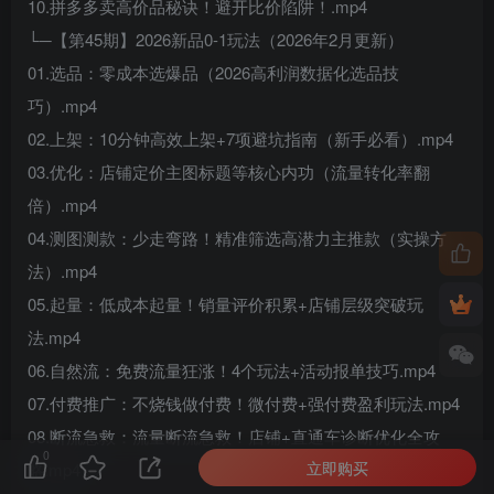
10.拼多多卖高价品秘诀！避开比价陷阱！.mp4
└─【第45期】2026新品0-1玩法（2026年2月更新）
01.选品：零成本选爆品（2026高利润数据化选品技
巧）.mp4
02.上架：10分钟高效上架+7项避坑指南（新手必看）.mp4
03.优化：店铺定价主图标题等核心内功（流量转化率翻
倍）.mp4
04.测图测款：少走弯路！精准筛选高潜力主推款（实操方
法）.mp4
05.起量：低成本起量！销量评价积累+店铺层级突破玩
法.mp4
06.自然流：免费流量狂涨！4个玩法+活动报单技巧.mp4
07.付费推广：不烧钱做付费！微付费+强付费盈利玩法.mp4
08.断流急救：流量断流急救！店铺+直通车诊断优化全攻
0
立即购买
略.mp4