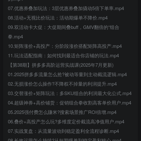
07.优惠券叠加玩法：3层优惠券叠加撬动5倍下单率.mp4
08.活动+无视比价玩法：活动期爆单不降价.mp4
09.双活动卡大促：大促期间叠buff，GMV翻倍的“组合
拳.mp4
10.矩阵涨价+高投产：分阶段涨价搭配矩阵高投产.mp4
11.玩法适配指南：如何找到最适合你店铺的玩法.mp4
【第38期】拼多多高阶运营实战课(2025年7月更新)
01.2025拼多多流量怎么抢?被动等量到主动截流逻辑.mp4
02.无损涨价怎么操作?不降权不掉量的利润提升.mp4
03.交替涨价+矩阵玩法：多SKU组合的利润最大化公式.mp4
04.超级神券+高价铺货：促销组合拳收割高客单价用户.mp4
05.2025强付费怎么賺米?搜索场景推广ROI倍增.mp4
06.叠价+高投产怎么玩?多维度定价截流高净值用户.mp4
07.实战复盘：从流量波动到稳定盈利全流程诊断.mp4
08.长效运营怎么持续?从短期爆单到稳定盈利核心.mp4