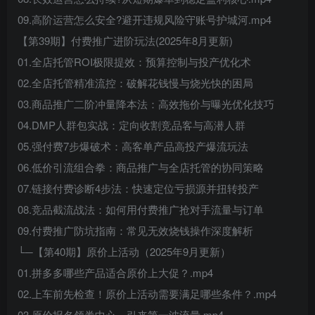
09.高阶运营怎么安全?避开违规风险守账号护城河.mp4
【第39期】付费推广进阶玩法(2025年8月更新)
01.全店托管ROI极限提效：预算控制与投产优化术
02.全店托管精准流控：破解花钱慢与烧光快的困局
03.商品推广二阶冲量降本法：高效拖价与曝光优化技巧
04.DMP人群包实战：定向收割竞品客与高潜人群
05.强付费7步爆破术：高客单产品高投产爆流玩法
06.低价引流组合拳：商品推广与全店托管的协同策略
07.链接付费诊断4步法：快速定位亏损源并扭转投产
08.竞品截流战法：如何用付费推广抢对手流量与订单
09.付费推广防坑指南：常见无效烧钱操作深度解析
└─【第40期】原价上活动（2025年9月更新）
01.拼多多哪些产品适合原价上大促？.mp4
02.上车前先检查！原价上活动需要满足哪些条件？.mp4
03.原价报名领券中心，引来第一波流量.mp4