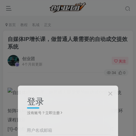
首页
教程
私域
正文
自媒体IP增长课，做普通人最需要的自动成交提效
系统
创业团
关注
4个月前更新
34
0
登录
矩阵布局|内容营销|美学思维|复盘提升|全域增长|商业闭环
没有账号？立即注册
课程目录
[1]–01|桑桑|重构IP认知:公私域联营是普通人的财富杠
用户名或邮箱