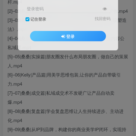
杆.mp4
登录密码
[2]–02|桑桑|培养核心竞争力，普通人也能实现百万营收.mp4
找回密码
记住登录
[3]–03|桑桑|找到你的IP赛道，差异化定位与高价值人设塑造
法》.mp4
登录
[4]–04|桑桑|实操篇|一鱼多吃:搭建IP流量矩阵，一套内容公
私域覆.mp4
[5]–05|桑桑|实操篇|朋友圈发什么布局朋友圈，做自己的策展
人.mp4
[6]–06|Kelly|产品篇|用美学思维包装,让你的产品自带吸引
力.mp4
[7]–07|桑桑|成交篇|私域成交术不发硬广让产品自动卖
爆.mp4
[8]–08|桑桑|复盘篇|学会复盘思维让人生持续进步、主动进
化.mp4
[9]–09|桑桑|从IP到品牌，构建你的商业美学IP闭环，实现持