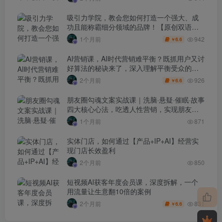
吸引力学院，教会您如何打造一个强大、成
功且能称霸细分领域的品牌！【原创双语字
幕】
942
1个月前
6.6
￥
AI营销课，AI时代营销难平衡？既抓用户又讨
好算法的秘诀来了，深入理解平衡受众的需
求【原创双语字幕】
926
2个月前
6.6
￥
朋友圈勾魂文案实战课｜洗脑·悬疑·催眠·故事
四大核心心法，吃透人性营销，实现朋友圈
不销而售被动成交
1个月前
871
实体门店，如何通过【产品+IP+AI】经营实
现门店长效盈利
2个月前
850
短视频AI获客年度会员课，深度拆解，一个
用流量让生意翻10倍的案例
831
2个月前
6.6
￥