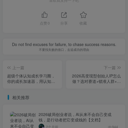
喜欢就支持一下吧
点赞
0
分享
收藏
Do not find excuses for failure, to chase success reasons.
不要找失败的借口，去追成功的理由
上一篇
下一篇
超级个体认知成长学习圈，
2026高变现型创始人IP怎么
你的成长加速器，用认知破
做？选对赛道×锁准人群×人
局，用行动变现（更新26年
设卡位×案例深度拆解
3月28）
相关推荐
2026破局创业者说，AI从来不会自己变成
钱，是行动者把它变成钱的【文档】
2个月前
944