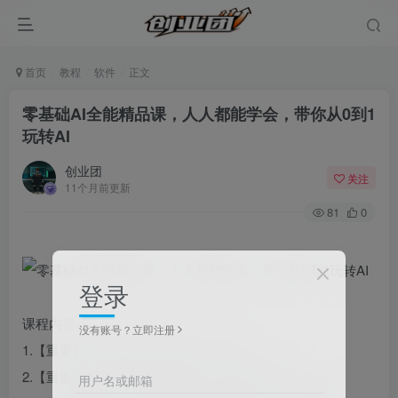
首页
教程
软件
正文
零基础AI全能精品课，人人都能学会，带你从0到1
玩转AI
创业团
关注
11个月前更新
81
0
登录
课程内容：
没有账号？立即注册
1.【重要】现在就看!!!开学典礼(1).mp4
2.【重要】新生学习思路(所有人学前必看)!!!.(1).mov
用户名或邮箱