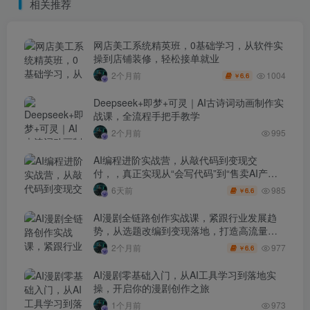
相关推荐
网店美工系统精英班，0基础学习，从软件实
操到店铺装修，轻松接单就业
1004
2个月前
6.6
￥
Deepseek+即梦+可灵｜AI古诗词动画制作实
战课，全流程手把手教学
2个月前
995
AI编程进阶实战营，从敲代码到变现交
付，，真正实现从“会写代码”到“售卖AI产品
盈利”的跨越
985
6天前
6.6
￥
AI漫剧全链路创作实战课，紧跟行业发展趋
势，从选题改编到变现落地，打造高流量优
质作品
977
2个月前
6.6
￥
AI漫剧零基础入门，从AI工具学习到落地实
操，开启你的漫剧创作之旅
1个月前
973