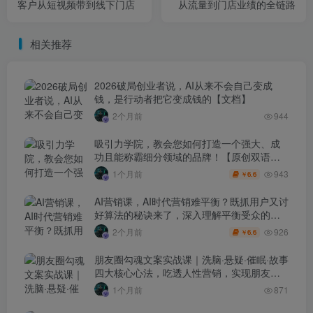
客户从短视频带到线下门店
从流量到门店业绩的全链路
相关推荐
2026破局创业者说，AI从来不会自己变成
钱，是行动者把它变成钱的【文档】
2个月前
944
吸引力学院，教会您如何打造一个强大、成
功且能称霸细分领域的品牌！【原创双语字
幕】
943
1个月前
6.6
￥
AI营销课，AI时代营销难平衡？既抓用户又讨
好算法的秘诀来了，深入理解平衡受众的需
求【原创双语字幕】
926
2个月前
6.6
￥
朋友圈勾魂文案实战课｜洗脑·悬疑·催眠·故事
四大核心心法，吃透人性营销，实现朋友圈
不销而售被动成交
1个月前
871