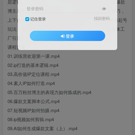
层逻辑、高价值定位、素人起号全流程拆解，教你练出爆款
登录密码
博主表现力。吃透爆款文案公式，掌握实拍剪辑全套技巧，
找回密码
记住登录
上下合集精讲AI生成爆款文案与视频实操。揭秘3天暴力起号
玩法，手把手教学AI不露脸带货爆单技巧，同时适配实体工
登录
厂引流、同城本地业务推广落地。
课程目录：
01.训练营欢迎第一课.mp4
02.ip打造的基本逻辑.mp4
03.高价值IP定位课程.mp4
04.素人IP如何打造.mp4
05.百万粉丝博主的表现力如何炼成的.mp4
06.爆款文案脚本公式.mp4
07.短视频IP如何拍摄.mp4
08.ip视频如何剪辑.mp4
09.AI如何生成爆款文案（上）.mp4