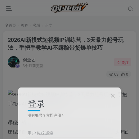
首页
教程
私域
正文
2026AI新模式短视频IP训练营，3天暴力起号玩
法，手把手教学AI不露脸带货爆单技巧
创业团
关注
3个月前更新
63
0
登录
没有账号？立即注册
课程介绍：
课程来自小乔老师的2026AI新模式短视频IP训练营。从IP底
用户名或邮箱