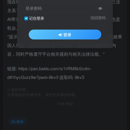
现在呢，你只要走出去看看，就根本没办法假装AI跟自己没
登录密码
关系了。
找回密码
记住登录
AI带来的生产力的革新、行业的洗牌，对我们是挑战，也是
机会。
登录
*提示：本文仅为课程介绍，不构成任何收益承诺，变现效果
因人而异，需结合自身努力与实操，合理运用课程所学内
容，同时严格遵守平台相关规则与相关法律法规。*
链接: https://pan.baidu.com/s/1rRM6kScdm-
d41hycGurz9w?pwd=8kv3 提取码: 8kv3
©
版权声明
文章版权归作者所有，未经允许请勿转载。
THE END
软件