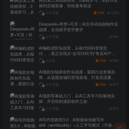
操到店铺装修，轻松接单就业
1003
2个月前
6.6
￥
Deepseek+即梦+可灵｜AI古诗词动画制作实
战课，全流程手把手教学
2个月前
994
AI编程进阶实战营，从敲代码到变现交
付，，真正实现从“会写代码”到“售卖AI产品
盈利”的跨越
985
5天前
6.6
￥
AI漫剧全链路创作实战课，紧跟行业发展趋
势，从选题改编到变现落地，打造高流量优
质作品
977
2个月前
6.6
￥
AI漫剧零基础入门，从AI工具学习到落地实
操，开启你的漫剧创作之旅
1个月前
973
AI写作陪跑营3.0，Ai智能体创建写作
skill（workbuddy）+人工手写模式（手搓模