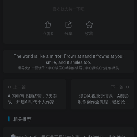
喜欢就支持一下吧
点赞
0
分享
收藏
The world is like a mirror: Frown at itand it frowns at you;
smile, and it smiles too.
世界犹如一面镜子：朝它皱眉它就朝你皱眉，朝它微笑它也吵你微笑
上一篇
下一篇
AI闪电写书训练营，7天实
漫剧Ai视觉导演课，​Ai漫剧
战，开启AI时代个人作家之
制作创作全流程，轻松抢占
旅
AI漫剧赛道风口
相关推荐
网店美工系统精英班，0基础学习，从软件实