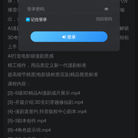
脉，构建系统化漫剧生成思维，标准化流程适配竖屏时代传
登录密码
播需求。从思路创意-剧本分镜-角色场景-动作特效-剪辑输
出，全流程程
找回密码
记住登录
AI漫剧时代到来，竖屏3D新主场，打破专业壁垒，全面解锁
登录
3D奇幻漫剧，时代趋势先行，全流程智能辅助，零基础轻松
上手
AI打造电影级漫剧质感
精工细作，用品质定义新一代漫剧标准
超高细节精度|电影级材质渲染|精品视觉标准
课程内容：
[2]–S级3D精品AI漫剧成片展示.mp4
[3]–开篇介绍.3D玄幻穿越修仙剧.mp4
[4]–漫剧直签约.抖音版权中心剧本.mp4
[5]–3剧本创作.mp4
[6]–4角色提示词.mp4