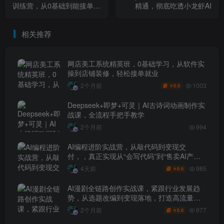
训练营，从0基础到能接单，
精通，彻底吃透小龙虾AI
手把手教你把设计技能变成
收入
相关推荐
网店美工系统精英班，0基础学习，从软件实
操到店铺装修，轻松接单就业
1003
2个月前
6.6
￥
Deepseek+即梦+可灵｜AI古诗词动画制作实
战课，全流程手把手教学
2个月前
994
AI编程进阶实战营，从敲代码到变现交
付，，真正实现从“会写代码”到“售卖AI产品
盈利”的跨越
985
4天前
6.6
￥
AI漫剧全链路创作实战课，紧跟行业发展趋
势，从选题改编到变现落地，打造高流量优
质作品
977
2个月前
6.6
￥