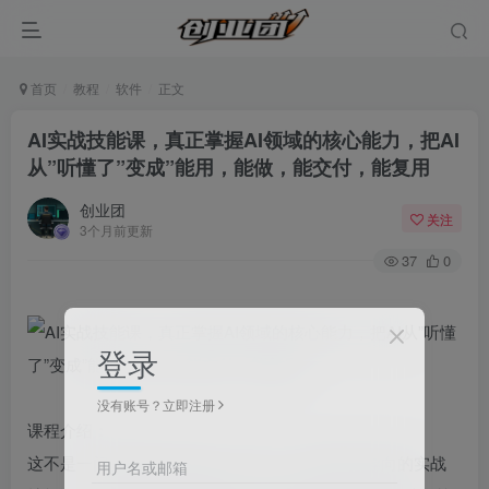
首页
教程
软件
正文
AI实战技能课，真正掌握AI领域的核心能力，把AI
从”听懂了”变成”能用，能做，能交付，能复用
创业团
关注
3个月前更新
37
0
登录
没有账号？立即注册
课程介绍：
这不是一门”讲概念”的AI课，而是一门以结果为导向的实战
用户名或邮箱