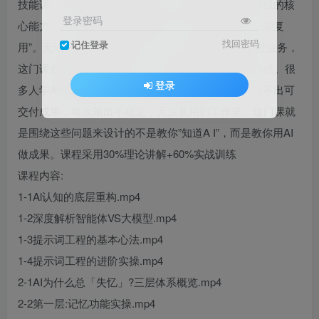
技能课。课程核心目标很明确：帮助你真正掌握AI领域的核
登录密码
心能力，把AI从”听懂了”变成”能用，能做，能交付，能复
找回密码
记住登录
用”。无论你是个人想提升能力，还是企业想把AI用进业务，
这门课都能帮你快速建立一套可落地的方法和执行路径。很
登录
多人学AI会遇到这几个问题：听懂了但用不出来，做不出可
交付成果，每次输出不稳定，无法复用到工作里。这门课就
是围绕这些问题来设计的不是教你”知道A I”，而是教你用AI
做成果。课程采用30%理论讲解+60%实战训练
课程内容:
1-1Al认知的底层重构.mp4
1-2深度解析智能体VS大模型.mp4
1-3提示词工程的基本心法.mp4
1-4提示词工程的进阶实操.mp4
2-1AI为什么总「失忆」?三层体系概览.mp4
2-2第一层:记忆功能实操.mp4