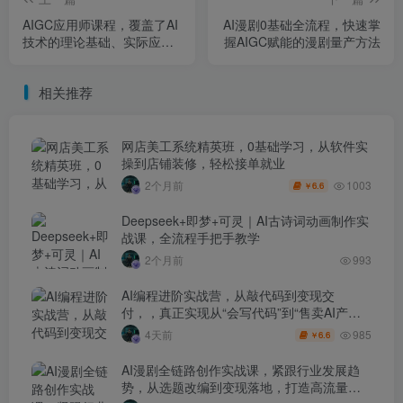
AIGC应用师课程，覆盖了AI
AI漫剧0基础全流程，快速掌
技术的理论基础、实际应
握AIGC赋能的漫剧量产方法
用、以及未来发展趋势
相关推荐
网店美工系统精英班，0基础学习，从软件实
操到店铺装修，轻松接单就业
1003
2个月前
6.6
￥
Deepseek+即梦+可灵｜AI古诗词动画制作实
战课，全流程手把手教学
2个月前
993
AI编程进阶实战营，从敲代码到变现交
付，，真正实现从“会写代码”到“售卖AI产品
盈利”的跨越
985
4天前
6.6
￥
AI漫剧全链路创作实战课，紧跟行业发展趋
势，从选题改编到变现落地，打造高流量优