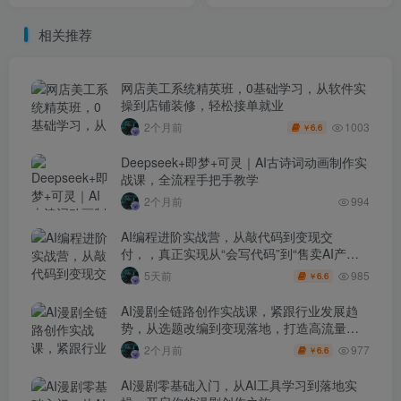
作，单日产出50条内容
能降重，发表效率提升300%
相关推荐
网店美工系统精英班，0基础学习，从软件实
操到店铺装修，轻松接单就业
1003
2个月前
6.6
￥
Deepseek+即梦+可灵｜AI古诗词动画制作实
战课，全流程手把手教学
2个月前
994
AI编程进阶实战营，从敲代码到变现交
付，，真正实现从“会写代码”到“售卖AI产品
盈利”的跨越
985
5天前
6.6
￥
AI漫剧全链路创作实战课，紧跟行业发展趋
势，从选题改编到变现落地，打造高流量优
质作品
977
2个月前
6.6
￥
AI漫剧零基础入门，从AI工具学习到落地实