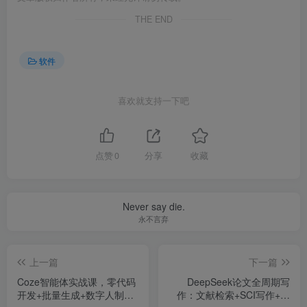
THE END
软件
喜欢就支持一下吧
点赞
0
分享
收藏
Never say die.
永不言弃
上一篇
下一篇
Coze智能体实战课，零代码
DeepSeek论文全周期写
开发+批量生成+数字人制
作：文献检索+SCI写作+智