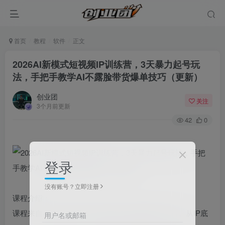
首页
教程
软件
正文
2026AI新模式短视频IP训练营，3天暴力起号玩
法，手把手教学AI不露脸带货爆单技巧（更新）
创业团
关注
3个月前更新
42
0
登录
没有账号？立即注册
课程介绍：
课程来自小乔老师的2026AI新模式短视频IP训练营。从IP底
用户名或邮箱