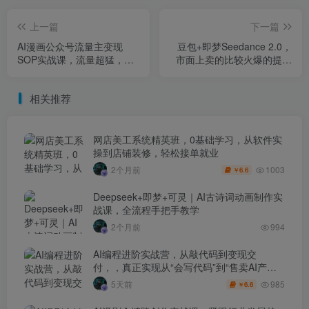
上一篇
下一篇
AI漫画公众号流量主变现
豆包+即梦Seedance 2.0，
SOP实战课，流量超猛，制
市面上卖的比较火爆的提示
作简单，一天多篇躺着收米
词大合集
相关推荐
网店美工系统精英班，0基础学习，从软件实
操到店铺装修，轻松接单就业
1003
2个月前
6.6
￥
Deepseek+即梦+可灵｜AI古诗词动画制作实
战课，全流程手把手教学
2个月前
994
AI编程进阶实战营，从敲代码到变现交
付，，真正实现从“会写代码”到“售卖AI产品
盈利”的跨越
985
5天前
6.6
￥