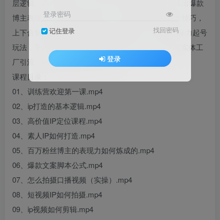
层逻辑、高价值定位、素人起号全流程拆解，教你练出爆款
登录密码
博主表现力。吃透爆款文案公式，掌握实拍剪辑全套技巧，
找回密码
记住登录
上下合集精讲AI生成爆款文案与视频实操。揭秘3天暴力起号
玩法，手把手教学AI不露脸带货爆单技巧，同时适配实体工
登录
厂引流、同城本地业务推广落地。
课程目录：
01、训练营欢迎第一课.mp4
02、ip打造的基本逻辑.mp4
03、高价值IP定位课程.mp4
04、素人IP如何打造.mp4
05、百万粉丝博主的表现力如何炼成的.mp4
06、爆款文案脚本公式.mp4
07、怎么拍摄口播视频（实操）.mp4
08、短视频IP如何拍摄.mp4
09、ip视频如何剪辑.mp4