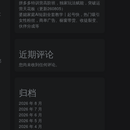
拼多多特训营高阶班，独家玩法赋能，突破运
营天花板（更新260805）
车
婆媳家庭AI短剧全套教学丨起号快，热门吸引
女性粉丝，商单广告、橱窗带货、收徒裂变、
伙伴分成等
，
近期评论
都
您尚未收到任何评论。
归档
2026 年 8 月
2026 年 7 月
2026 年 6 月
2026 年 5 月
2026 年 4 月