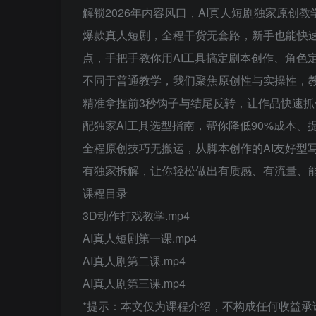
解锁2026年内容风口，AI真人短剧独家原
爆款真人短剧，全程干货无套路，新手也能快速上
点，手把手教你用AI工具搞定剧本创作、角色
不同于普通教学，我们聚焦原创性与实操性，教
精准拿捏前3秒钩子与结尾反转，让作品快速
配独家AI工具选型指南，帮你降低90%成本、
全程原创技巧无搬运，从脚本创作的AI友好型
有独家拆解，让你轻松做出有质感、有流量、能
课程目录
3D动作打戏教学.mp4
AI真人短剧第一课.mp4
AI真人剧第二课.mp4
AI真人剧第三课.mp4
*提示：本文仅为课程介绍，不构成任何收益