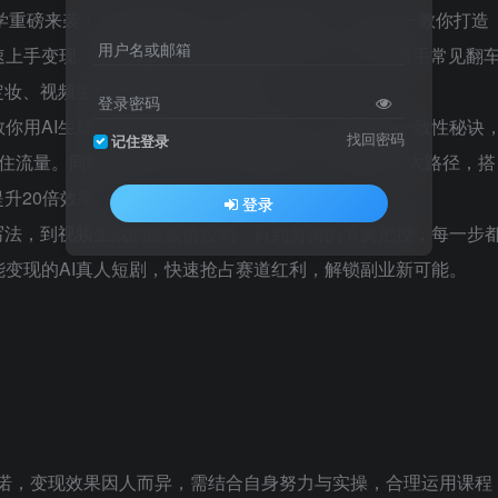
创教学重磅来袭！无需专业团队、无需高额成本，从零到一教你打造
用户名或邮箱
手变现。独家拆解“文-图-视-音-剪”五步法，避开新手常见翻
定妆、视频生成、配音剪辑全流程。
登录密码
你用AI生成符合平台算法的高情绪脚本，掌控角色一致性秘诀
找回密码
记住登录
抓住流量。同时揭秘平台分账、商单承接、出海变现三大路径，搭
提升20倍效率。
登录
写法，到视频生成的微表情控制，再到剪辑的节奏把控，每一步
变现的AI真人短剧，快速抢占赛道红利，解锁副业新可能。
承诺，变现效果因人而异，需结合自身努力与实操，合理运用课程