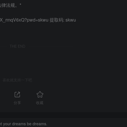
律法规。*
vgxSX_rmqV6xQ?pwd=skwu 提取码: skwu
THE END
喜欢就支持一下吧
分享
收藏
let your dreams be dreams.