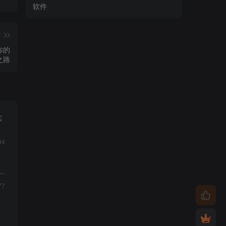
软件
篇
你的
之路
实
94
质
77