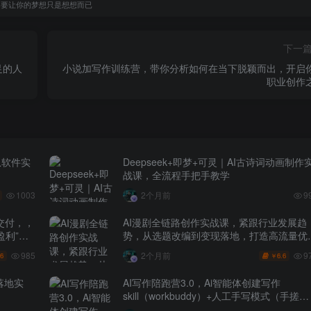
不要让你的梦想只是想想而已
下一
足的人
小说加写作训练营，带你分析如何在当下脱颖而出，开启
职业创作
从软件实
Deepseek+即梦+可灵｜AI古诗词动画制作
战课，全流程手把手教学
1003
2个月前
9
交付，，
AI漫剧全链路创作实战课，紧跟行业发展趋
盈利”的
势，从选题改编到变现落地，打造高流量优
作品
985
9
2个月前
.6
6.6
￥
落地实
AI写作陪跑营3.0，Ai智能体创建写作
skill（workbuddy）+人工手写模式（手搓模
式），去除AI痕迹（头条号、公众号、百家