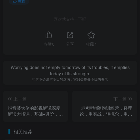
教程
喜欢就支持一下吧
点赞
0
分享
收藏
1
Worrying does not empty tomorrow of its troubles, it empties
today of its strength.
担忧不会清空明日的烦恼，它只会丧失今日的勇气
上一篇
下一篇
抖音某大佬的影视解说深度
老A营销陪跑训练营，轻理
解读大招课，基础+进阶，小
论，重实战，轻概念，重本
白也能快速冲精选独家，稳
质（更新2026年4月）
定拿收益
相关推荐