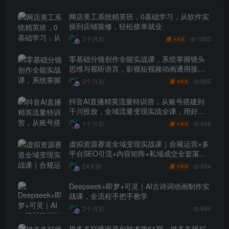
网店美工系统精英班，0基础学习，从软件实
操到店铺装修，轻松接单就业
1003
2个月前
6.6
￥
零基础分镜创作全能实战课，系统掌握镜头
思维与视听语言，影视短视频动画通用接单
技能
999
2个月前
6.6
￥
抖音AI直播精英流量特训营，从账号搭建到
千川投放，全域流量变现实战全课，用好工
具让賺钱更简单
998
1个月前
6.6
￥
虚拟资源赛道全域变现实战课｜合规运营+多
平台SEO引流+内容矩阵+私域成交全套落地
玩法
994
24天前
6.6
￥
Deepseek+即梦+可灵｜AI古诗词动画制作实
战课，全流程手把手教学
2个月前
994
拼多多打爆班原创技术第61期，拼多多爆打