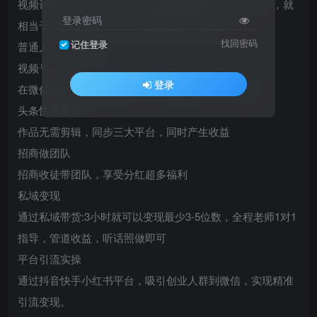
视频评论区挂广告，有人通过看我视频看到了那个广告，就
登录密码
相当于给她做了推广，然后视频号官方给我们
找回密码
记住登录
普通人的副业平台
视频号分成
登录
在微信视频号上发发视频，即可获取收益，操作简单
头条快手百度
作品无需剪辑，同步三大平台，同时产生收益
招商做团队
招商收徒带团队，享受分红超多福利
私域变现
通过私域带货:3小时就可以变现最少3-5位数，全程老师1对1
指导，管道收益，听话照做即可
平台引流实操
通过抖音快手小红书平台，吸引创业人群到微信，实现精准
引流变现。