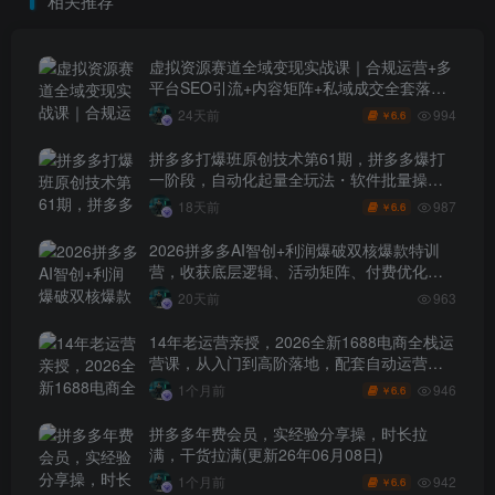
相关推荐
虚拟资源赛道全域变现实战课｜合规运营+多
平台SEO引流+内容矩阵+私域成交全套落地
玩法
994
24天前
6.6
￥
拼多多打爆班原创技术第61期，拼多多爆打
一阶段，自动化起量全玩法・软件批量操
作・投产优化・大促矩阵实战课
987
18天前
6.6
￥
2026拼多多AI智创+利润爆破双核爆款特训
营，收获底层逻辑、活动矩阵、付费优化、
0-1打爆SOP
20天前
963
14年老运营亲授，2026全新1688电商全栈运
营课，从入门到高阶落地，配套自动运营表
+工具包+直播诊断等
946
1个月前
6.6
￥
拼多多年费会员，实经验分享操，时长拉
满，干货拉满(更新26年06月08日)
942
1个月前
6.6
￥