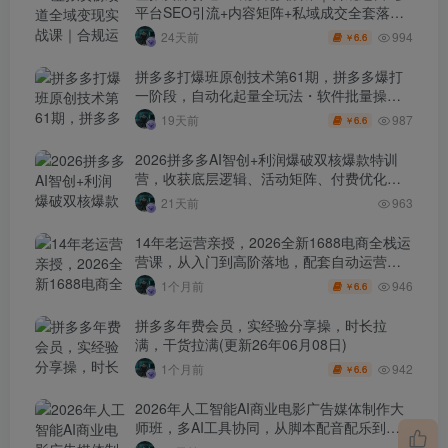
平台SEO引流+内容矩阵+私域成交全套落地
玩法
994
24天前
6.6
￥
拼多多打爆班原创技术第61期，拼多多爆打
一阶段，自动化起量全玩法・软件批量操
作・投产优化・大促矩阵实战课
987
19天前
6.6
￥
2026拼多多AI智创+利润爆破双核爆款特训
营，收获底层逻辑、活动矩阵、付费优化、
0-1打爆SOP
21天前
963
14年老运营亲授，2026全新1688电商全栈运
营课，从入门到高阶落地，配套自动运营表
+工具包+直播诊断等
946
1个月前
6.6
￥
拼多多年费会员，实经验分享操，时长拉
满，干货拉满(更新26年06月08日)
942
1个月前
6.6
￥
2026年人工智能AI商业电影广告媒体制作大
师班，多AI工具协同，从脚本配音配乐到电
影级短片、品牌广告全流程实战（中英字