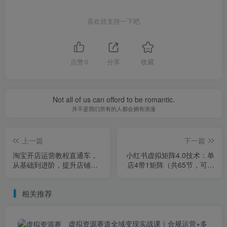
喜欢就支持一下吧
点赞
0
分享
收藏
Not all of us can offord to be romantic.
并不是我们所有的人都会拥有浪漫
上一篇
下一篇
淘宝开店运营教程直通车，
小红书虚拟矩阵4.0技术：单
从基础到进阶，提升店铺流
店4带1矩阵（共65节，可工
量，转化率和整体运营效率
作室放大）
（更新26年4月10日）
相关推荐
虚拟资源赛道全域变现实战课｜合规运营+多