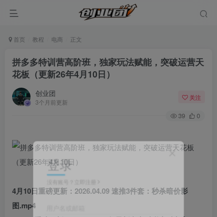
首页
教程
电商
正文
拼多多特训营高阶班，独家玩法赋能，突破运营天
花板（更新26年4月10日）
创业团
关注
3个月前更新
39
0
登录
没有账号？立即注册
4月10日重磅更新：2026.04.09 速推3件套：秒杀暗价影
图.mp4
用户名或邮箱