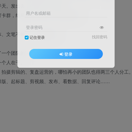
半天。发出去，结果几十个阅读。
用户名或邮箱
打卡群，结果坚持了两周，第三周就崩了。
登录密码
体、文笔不够好、不会蹭热点。
找回密码
记住登录
了一个团队的活。
登录
一个人在干。
、拍摄剪辑的、复盘运营的，哪怕再小的团队也得两三个人分工
排版、起标题、剪视频、发布、看数据、回复评论……