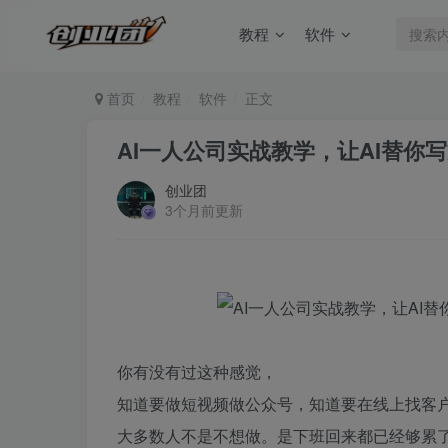
教程
软件
首页
教程
软件
正文
AI一人公司实战教学，让AI替你
创业团
3个月前更新
你有没有过这种感觉，
知道要做短视频做公众号，知道要在线上找客
大多数人不是不想做。是下班回来都已经够累