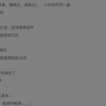
故事、聊观点、追热点），10分钟写完一篇
动
设打造，想清楚再动手
音是你自己的
网页
分能直接用的提示词
帮你填好了
种
工具包：
视频、敏感词检测……）