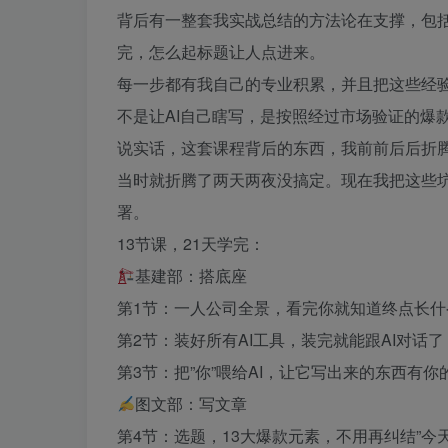
背后有一整套我实战总结的方法论在支撑，包
完，怎么起标题让人点进来。
每一步都有我自己的专业积累，并且把这些经验
不是让AI自己瞎写，是按照经过市场验证的爆
说实话，这套课程背后的东西，我前前后后折腾了
当时就折腾了两天两夜没搞定。现在我把这些
署。
13节课，21天学完：
基建部：搭底座
第1节：一人公司全景，看完你就知道终点长什
第2节：装好所有AI工具，装完就能跟AI对话了
第3节：把”你”喂给AI，让它写出来的东西有你
图文部：写文章
第4节：选题，13大爆款元素，不用再纠结”今