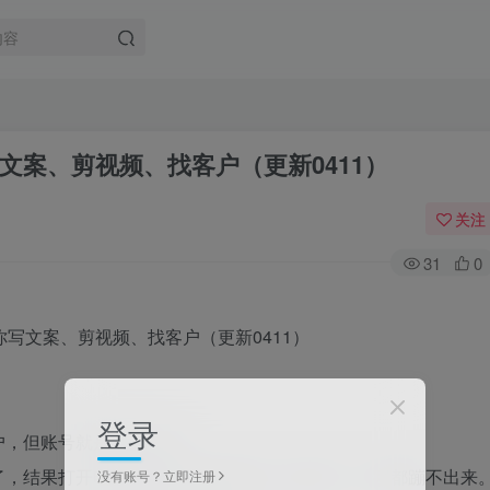
写文案、剪视频、找客户（更新0411）
关注
31
0
登录
户，但账号就是做不起来。
了，结果打开电脑对着空白文档发呆，脑子里一个字都蹦不出来
没有账号？立即注册