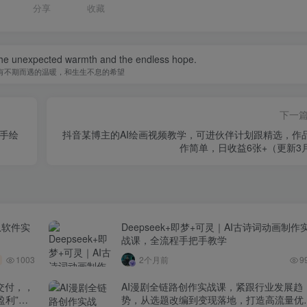
分享
收藏
e the unexpected warmth and the endless hope.
有不期而遇的温暖，和生生不息的希望
下一
0手绘
抖音某博主的AI绘画视频教学，可进伙伴计划跟精选，作
作简单，日收益6张+（更新3
从软件实
Deepseek+即梦+可灵｜AI古诗词动画制作
战课，全流程手把手教学
1003
2个月前
9
交付，，
AI漫剧全链路创作实战课，紧跟行业发展趋
盈利”的
势，从选题改编到变现落地，打造高流量优