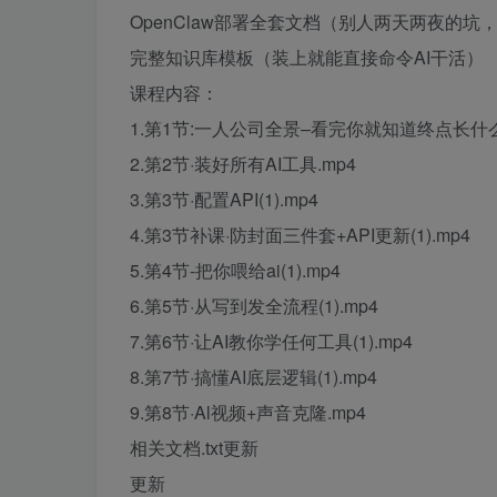
OpenClaw部署全套文档（别人两天两夜的坑
完整知识库模板（装上就能直接命令AI干活）
课程内容：
1.第1节:一人公司全景–看完你就知道终点长什么样
2.第2节·装好所有AI工具.mp4
3.第3节·配置API(1).mp4
4.第3节补课·防封面三件套+API更新(1).mp4
5.第4节-把你喂给ai(1).mp4
6.第5节·从写到发全流程(1).mp4
7.第6节·让AI教你学任何工具(1).mp4
8.第7节·搞懂AI底层逻辑(1).mp4
9.第8节·Al视频+声音克隆.mp4
相关文档.txt更新
更新