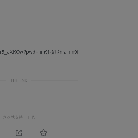
Di09r5_JXKOw?pwd=hm9f 提取码: hm9f
THE END
喜欢就支持一下吧