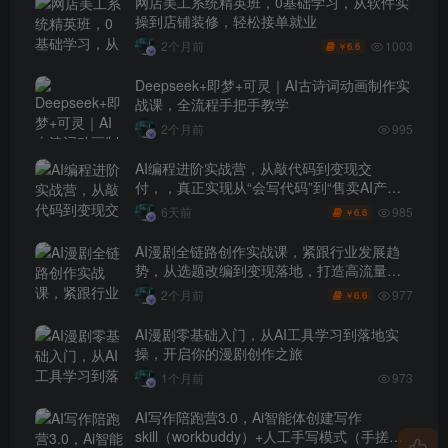
网店美工系统精英班，0基础学习，从软件实
操到店铺装修，轻松接单就业
1003
2个月前
6.6
￥
Deepseek+即梦+可灵｜AI古诗词动画制作实
战课，全流程手把手教学
2个月前
995
AI编程进阶实战营，从敲代码到变现交
付，，真正实现从“会写代码”到“售卖AI产品
盈利”的跨越
985
6天前
6.6
￥
AI漫剧全链路创作实战课，紧跟行业发展趋
势，从选题改编到变现落地，打造高流量优
质作品
977
2个月前
6.6
￥
AI漫剧零基础入门，从AI工具学习到落地实
操，开启你的漫剧创作之旅
1个月前
973
AI写作陪跑营3.0，Ai智能体创建写作
skill（workbuddy）+人工手写模式（手搓模