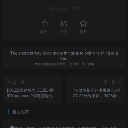
喜欢就支持一下吧
点赞
0
分享
收藏
The shortest way to do many things is to only one thing at a
time.
做许多事情的捷径就是一次只做一件一件事
上一篇
下一篇
[COZE搭建教学]COZE+即
10倍增长小红书爆量会3月
梦Seedance 2.0稳定输出9-
27-29号线下课，2026最新
16-25宫格分镜图直出AI漫剧
AI+自动化（更新4月13日）
视频
相关推荐