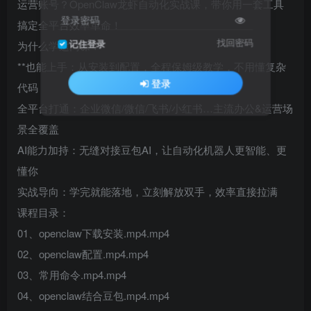
运营账号？OpenClaw龙虾自动化实战课，带你用一套工具
登录密码
搞定全平台效率革命！
找回密码
记住登录
为什么学这门课？
**也能上手：从安装到配置，全程保姆级教学，不用懂复杂
登录
代码
全平台打通：企业微信/微信/飞书/小红书…主流办公&运营场
景全覆盖
AI能力加持：无缝对接豆包AI，让自动化机器人更智能、更
懂你
实战导向：学完就能落地，立刻解放双手，效率直接拉满
课程目录：
01、openclaw下载安装.mp4.mp4
02、openclaw配置.mp4.mp4
03、常用命令.mp4.mp4
04、openclaw结合豆包.mp4.mp4