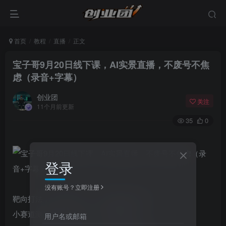
首页
教程
直播
正文
宝子哥9月20日线下课，AI实景直播，不废号不焦
虑（录音+字幕）
创业团
关注
11个月前更新
35
0
登录
没有账号？立即注册
靶向打法，快速圈人群，小赛道快速起号。
小赛道测品玩法，做第一个吃螃蟹的人。
用户名或邮箱