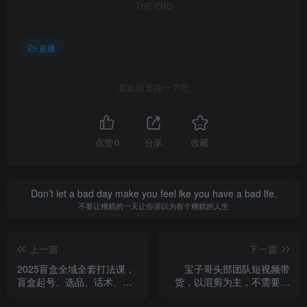
THE END
直播
喜欢就支持一下吧
点赞
0
分享
收藏
Don’t let a bad day make you feel lke you have a bad lfe.
不要让糟糕的一天让你误以为有个糟糕的人生
上一篇
下一篇
2025盲盒全域全套打法课，
宝子哥头部团队短视频带
盲盒起号、选品、话术、私
货，以混剪为主，不需要真
域等
人出镜，不需要拍摄【更新9