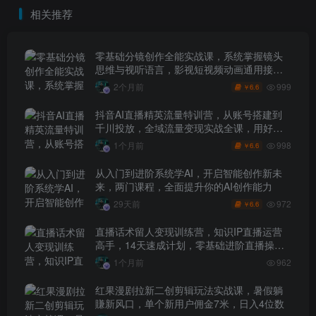
月】
相关推荐
零基础分镜创作全能实战课，系统掌握镜头
思维与视听语言，影视短视频动画通用接单
技能
999
2个月前
6.6
￥
抖音AI直播精英流量特训营，从账号搭建到
千川投放，全域流量变现实战全课，用好工
具让賺钱更简单
998
1个月前
6.6
￥
从入门到进阶系统学AI，开启智能创作新未
来，两门课程，全面提升你的AI创作能力
972
29天前
6.6
￥
直播话术留人变现训练营，知识IP直播运营
高手，14天速成计划，零基础进阶直播操盘
手
1个月前
962
红果漫剧拉新二创剪辑玩法实战课，暑假躺
賺新风口，单个新用户佣金7米，日入4位数