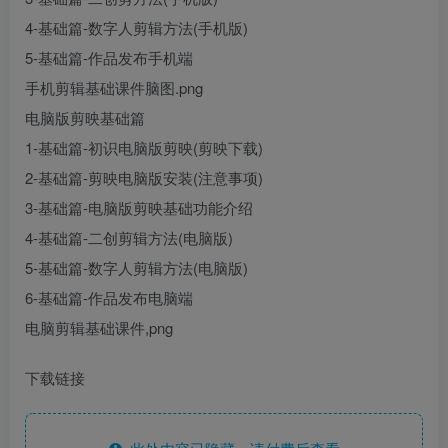
4-基础篇-数字人剪辑方法(手机版)
5-基础篇-作品发布手机端
手机剪辑基础课件脑图.png
电脑版剪映基础篇
1-基础篇-初识电脑版剪映(剪映下载)
2-基础篇-剪映电脑版安装(注意事项)
3-基础篇-电脑版剪映基础功能介绍
4-基础篇-二创剪辑方法(电脑版)
5-基础篇-数字人剪辑方法(电脑版)
6-基础篇-作品发布电脑端
电脑剪辑基础课件,png
下载链接