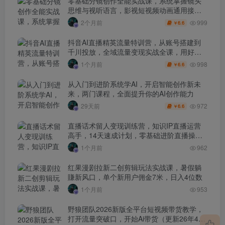
零基础分镜创作全能实战课，系统掌握镜头
思维与视听语言，影视短视频动画通用接单
技能
999
2个月前
6.6
￥
抖音AI直播精英流量特训营，从账号搭建到
千川投放，全域流量变现实战全课，用好工
具让賺钱更简单
998
1个月前
6.6
￥
从入门到进阶系统学AI，开启智能创作新未
来，两门课程，全面提升你的AI创作能力
972
29天前
6.6
￥
直播话术留人变现训练营，知识IP直播运营
高手，14天速成计划，零基础进阶直播操盘
手
1个月前
962
红果漫剧拉新二创剪辑玩法实战课，暑假躺
賺新风口，单个新用户佣金7米，日入4位数
1个月前
953
野狼团队2026新版全平台短视频带货教学，
打开流量突破口，开始Ai带货（更新26年4月