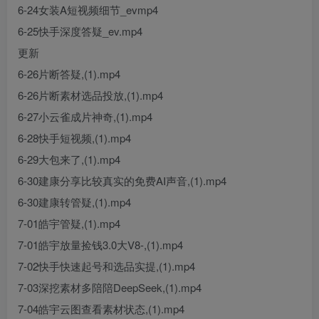
6-24女装A短视频细节_evmp4
6-25快手深度答疑_ev.mp4
更新
6-26片断答疑,(1).mp4
6-26片断素材选品投放,(1).mp4
6-27小云雀成片神奇,(1).mp4
6-28快手短视频,(1).mp4
6-29大包来了,(1).mp4
6-30建康分享比较真实的免费AI声音,(1).mp4
6-30建康转管疑,(1).mp4
7-01皓宇管疑,(1).mp4
7-01皓宇放量捡钱3.0大V8-,(1).mp4
7-02快手快速起号和选品实提,(1).mp4
7-03深挖素材多陪陪DeepSeek,(1).mp4
7-04皓宇云图查看素材状态,(1).mp4