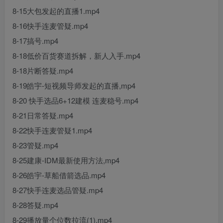
8-15大包发起的直播1.mp4
8-16快手连麦管疑.mp4
8-17搞号.mp4
8-18低价百货赛道拆解，新人入手.mp4
8-18片断答疑.mp4
8-19皓宇-短视频导师发起的直播,mp4
8-20 快手选品6+12建模 连麦稳号.mp4
8-21日常答疑.mp4
8-22快手连麦管疑1.mp4
8-23管疑.mp4
8-25建康-IDM最新使用方法,mp4
8-26皓宇-草船借箭选品.mp4
8-27快手连麦选品管疑.mp4
8-28答疑.mp4
8-29播放量个位数拉流(1).mp4