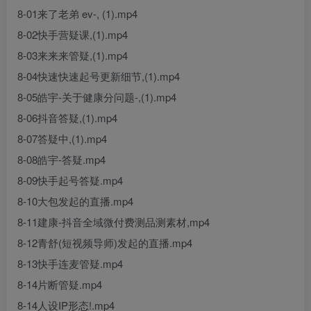
8-01来了老弟 ev-, (1).mp4
8-02快手营疑课,(1).mp4
8-03来来来管疑,(1).mp4
8-04快速快速起号更新细节,(1).mp4
8-05皓宇-关于健康分问题-,(1).mp4
8-06抖音答疑,(1).mp4
8-07答疑中,(1).mp4
8-08皓宇-答疑.mp4
8-09快手起号答疑.mp4
8-10大包发起的直播.mp4
8-11建康-抖音全域微付费测品测素材,mp4
8-12青舒(短视频导师)发起的直播.mp4
8-13快手连麦管疑.mp4
8-14片断管疑.mp4
8-14人设IP形态!.mp4