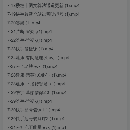
7-18楼桂卡图文算法通道更新,(1).mp4
7-19快手最新全站语音听起号,(1).mp4
7-20答疑,(1).mp4
7-21片断-管疑-,(1).mp4
7-22皓宇-管疑-,(1).mp4
7-23快手管疑课,(1).mp4
7-24建康-有问题连线 ev,(1).mp4
7-27来了老铁 ev-, (1).mp4
7-28建康-慧英1.0发布-,(1).mp4
7-28建康-下播转管疑-,(1).mp4
7-29皓宇-草船借節2.0-,(1).mp4
7-29皓宇-管疑-,(1).mp4
7-30快手起号管课1.(1).mp4
7-30快手起号管疑课2.(1).mp4
7-31来补充下能量 ev-, (1).mp4