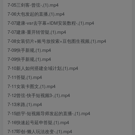
7-05三剑客-曾弦-,(1).mp4
7-06大包发起的直播,(1).mp4
7-07建康-vsr去字幕+IDM安装数程-,(1).mp4
7-07建康-重开转管疑,(1).mp4
7-08女装切片+账号放按索+豆包图生视频,(1).mp4
7-09快手新规,(1).mp4
7-09快手新规,(1).mp4
7-10新人如何搭建全域计划,(1).mp4
7-11答疑,(1).mp4
7-11女装卡图文,(1).mp4
7-12曾弦-快手短视频3-,(1).mp4
7-13米路,(1).mp4
7-15皓宇-短视频导师发起的直播-,(1).mp4
7-16快速起号延申答疑,(1).mp4
7-17即创-懒人玩法改变-,(1).mp4