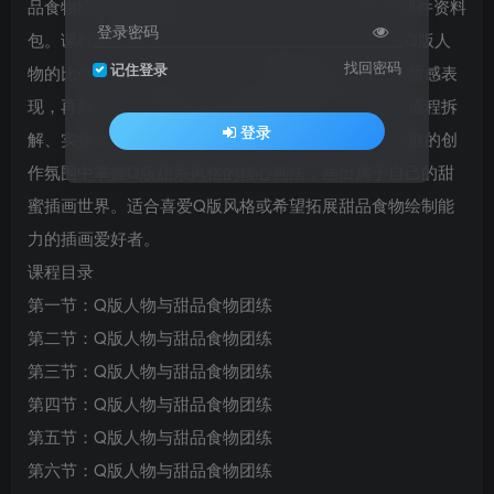
品食物绘制的系统团练课，共8节课程，并附赠配套课件资料
登录密码
包。课程将Q版人物与甜品、食物元素巧妙结合，从Q版人
找回密码
记住登录
物的比例结构与造型设计，到甜品食物的形态归纳与质感表
现，再到人物与食物的画面搭配与整体色调把控，全流程拆
登录
解、实操驱动。跟随空条杏梨的绘画思路，在轻松治愈的创
作氛围中掌握Q版甜系风格的核心画法，画出属于自己的甜
蜜插画世界。适合喜爱Q版风格或希望拓展甜品食物绘制能
力的插画爱好者。
课程目录
第一节：Q版人物与甜品食物团练
第二节：Q版人物与甜品食物团练
第三节：Q版人物与甜品食物团练
第四节：Q版人物与甜品食物团练
第五节：Q版人物与甜品食物团练
第六节：Q版人物与甜品食物团练