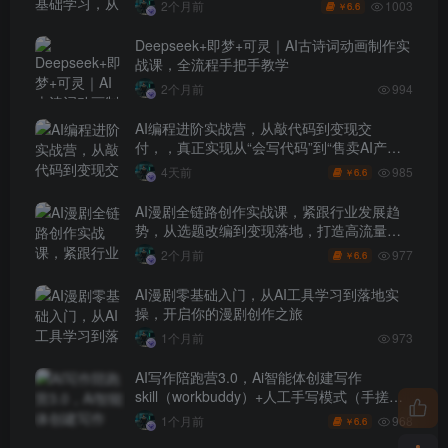
1003
2个月前
6.6
￥
Deepseek+即梦+可灵｜AI古诗词动画制作实
战课，全流程手把手教学
2个月前
994
AI编程进阶实战营，从敲代码到变现交
付，，真正实现从“会写代码”到“售卖AI产品
盈利”的跨越
985
4天前
6.6
￥
AI漫剧全链路创作实战课，紧跟行业发展趋
势，从选题改编到变现落地，打造高流量优
质作品
977
2个月前
6.6
￥
AI漫剧零基础入门，从AI工具学习到落地实
操，开启你的漫剧创作之旅
1个月前
973
AI写作陪跑营3.0，Ai智能体创建写作
skill（workbuddy）+人工手写模式（手搓模
式），去除AI痕迹（头条号、公众号、百家
968
1个月前
6.6
￥
号）