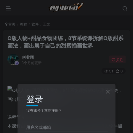
首页
教程
软件
正文
Q版人物+甜品食物团练，8节系统课拆解Q版甜系
画法，画出属于自己的甜蜜插画世界
创业团
关注
3个月前更新
31
0
登录
没有账号？立即注册
课程简介
本课程由插画师空条杏梨主理，是一套专注于Q版人物与甜
用户名或邮箱