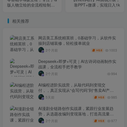
版人物立绘的全流程绘制技
靠PPT+微课，实现日入1k
法，层层递进，系统拆解
相关推荐
网店美工系统精英班，0基础学习，从软件实
操到店铺装修，轻松接单就业
1003
2个月前
6.6
￥
Deepseek+即梦+可灵｜AI古诗词动画制作实
战课，全流程手把手教学
2个月前
994
AI编程进阶实战营，从敲代码到变现交
付，，真正实现从“会写代码”到“售卖AI产品
盈利”的跨越
985
5天前
6.6
￥
AI漫剧全链路创作实战课，紧跟行业发展趋
势，从选题改编到变现落地，打造高流量优
质作品
977
2个月前
6.6
￥