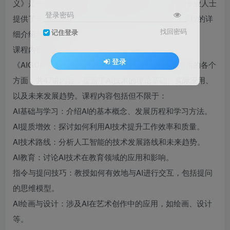
义》是一份全面的指南，为有志于掌握AIGC技术的专业人士
登录密码
提供了一套系统的学习框架和实践指导。以下是该课程的详
找回密码
记住登录
细介绍和推荐理由：
课程内容概览
登录
《AIGC应用师讲义》涵盖了从AI基础认知到高级应用的各个
方面，共47讲内容，覆盖了AI技术的理论基础、实际应用、
以及未来发展趋势。课程内容包括但不限于：
AI基础与学习：介绍AI的基本概念、发展历程和学习方法。
AI提质增效：探讨如何利用AI技术提升工作效率和质量。
AI技术路线：分析人工智能的技术发展路线和未来趋势。
AI教育：讨论AI技术在教育领域的应用和影响。
指令与提问技巧：教授如何有效地与AI进行交互，包括提问
的思维模型。
AI绘画与设计：涉及AI在艺术创作中的应用，如绘画、设计
等。