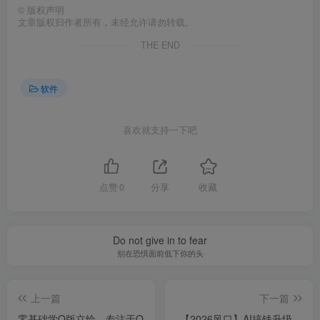
©
版权声明
文章版权归作者所有，未经允许请勿转载。
THE END
软件
喜欢就支持一下吧
点赞
0
分享
收藏
Do not give in to fear
别在恐惧面前低下你的头
上一篇
下一篇
零基础学Q版立绘，专注于Q
【2026风口】AI搞钱升级，