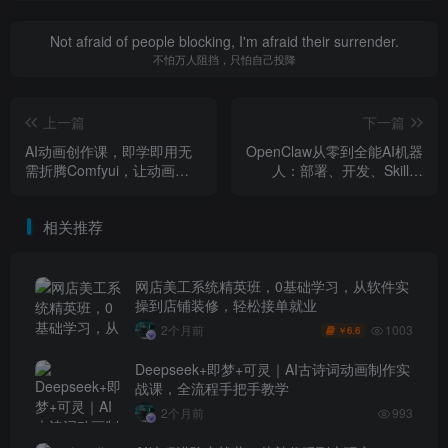
Not afraid of people blocking, I'm afraid their surrender.
不怕万人阻挡，只怕自己投降
上一篇
下一篇
AI动画创作课，即学即用无
OpenClaw从零到全能AI机器
需折腾Comfyui，让动画设
人：部署、开发、Skill组
计师在AI时代掌握“未来式”的
装、微信接入、商业自动化
全新的动画创作流程
全实战
相关推荐
网店美工系统精英班，0基础学习，从软件实
操到店铺装修，轻松接单就业
1003
2个月前
6.6
￥
Deepseek+即梦+可灵｜AI古诗词动画制作实
战课，全流程手把手教学
2个月前
993