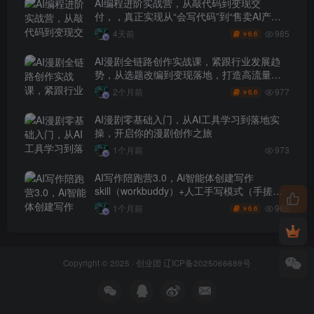
AI编程进阶实战营，从敲代码到变现交
付，，真正实现从“会写代码”到“售卖AI产品
盈利”的跨越
985
4天前
6.6
￥
AI漫剧全链路创作实战课，紧跟行业发展趋
势，从选题改编到变现落地，打造高流量优
质作品
977
2个月前
6.6
￥
AI漫剧零基础入门，从AI工具学习到落地实
操，开启你的漫剧创作之旅
1个月前
973
AI写作陪跑营3.0，Ai智能体创建写作
skill（workbuddy）+人工手写模式（手搓模
式），去除AI痕迹（头条号、公众号、百家
968
1个月前
6.6
￥
号）
Copyright © 2025 ·
创业团
辽ICP备2025066689号