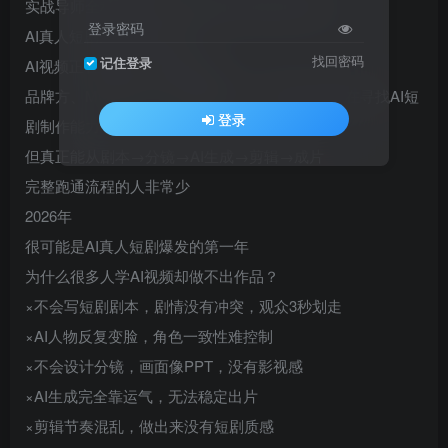
实战导师全程陪跑·小白也能做出电影感AI短剧
登录密码
AI真人短剧风口正在到来
找回密码
记住登录
AI视频正在进入真人短剧时代
品牌方、MCN机构、短视频团队、内容创业者都在寻找AI短
登录
剧制作能力
但真正能从剧本→分镜→AI生成→剪辑→成片
完整跑通流程的人非常少
2026年
很可能是AI真人短剧爆发的第一年
为什么很多人学AI视频却做不出作品？
×不会写短剧剧本，剧情没有冲突，观众3秒划走
×AI人物反复变脸，角色一致性难控制
×不会设计分镜，画面像PPT，没有影视感
×AI生成完全靠运气，无法稳定出片
×剪辑节奏混乱，做出来没有短剧质感