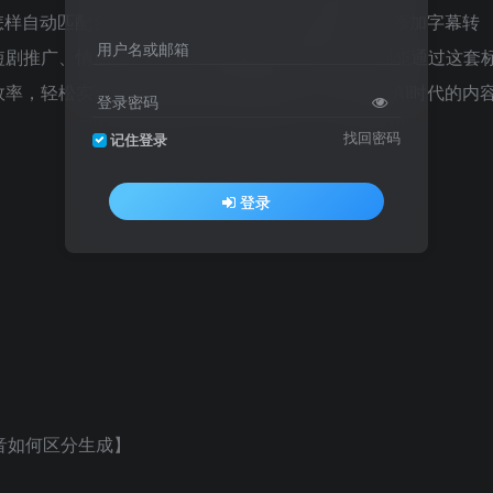
怎样自动匹配台词与情绪配音，如何一键拼接镜头、添加字幕转
用户名或邮箱
短剧推广、情感故事、小说改编还是自媒体内容，都能通过这套
率，轻松实现从创意到成片的完整闭环，真正掌握AI时代的内
登录密码
找回密码
记住登录
登录
外音如何区分生成】