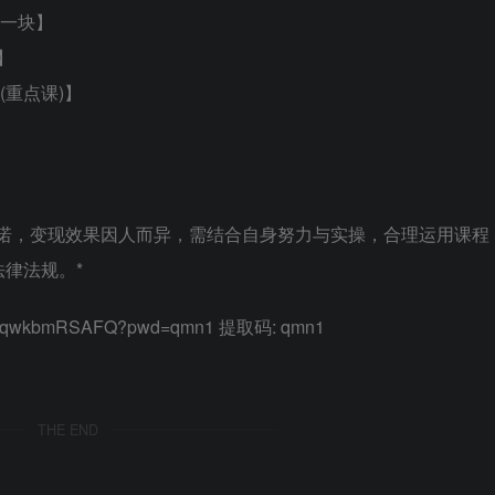
在一块】
】
(重点课)】
承诺，变现效果因人而异，需结合自身努力与实操，合理运用课程
律法规。*
tB5jqwkbmRSAFQ?pwd=qmn1 提取码: qmn1
THE END