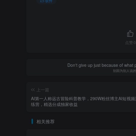
软件
点赞
0
Don't give up just because of what 
别因为别人说
上一篇
AI第一人称远古冒险科普教学，290W粉丝博主AI短视
练营，精选分成独家收益
相关推荐