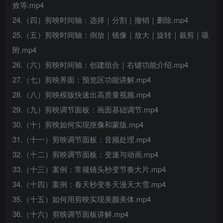
效等.mp4
24.（四）剪映时间轴：选择｜分割｜撤销｜删除.mp4
25.（五）剪映时间轴：倒放｜镜像｜放大｜旋转｜裁剪｜吸
附.mp4
26.（六）剪映时间轴：创建组合｜右键功能介绍.mp4
27.（七）剪映界面：预览区功能讲解.mp4
28.（八）剪映模版快速出高质量视频.mp4
29.（九）剪映调节面板：画面基础调节.mp4
30.（十）剪映如何实现抠像和蒙版.mp4
31.（十一）剪映调节面板：音频处理.mp4
32.（十二）剪映调节面板：变速与动画.mp4
33.（十三）案例：常规镜头秒变节奏大片.mp4
34.（十四）案例：春天秒变冬天漫天大雪.mp4
35.（十五）如何用剪映实现美颜美体.mp4
36.（十六）剪映调节面板讲解.mp4