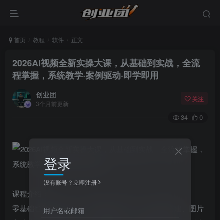
首页
教程
软件
正文
2026AI视频全新实操大课，从基础到实战，全流
程掌握，系统教学·案例驱动·即学即用
创业团
关注
3个月前更新
34
0
登录
没有账号？立即注册
课程介绍：
零基础也能快速上手。课程覆盖提示词、智能体搭建、图片
用户名或邮箱