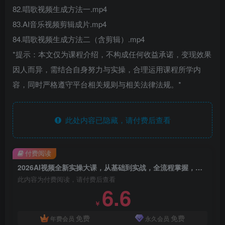
82.唱歌视频生成方法一.mp4
83.AI音乐视频剪辑成片.mp4
84.唱歌视频生成方法二（含剪辑）.mp4
*提示：本文仅为课程介绍，不构成任何收益承诺，变现效果
因人而异，需结合自身努力与实操，合理运用课程所学内
容，同时严格遵守平台相关规则与相关法律法规。*
此处内容已隐藏，请付费后查看
付费阅读
2026AI视频全新实操大课，从基础到实战，全流程掌握，系统教学·案例驱动·即学即用
此内容为付费阅读，请付费后查看
6.6
￥
免费
免费
年费会员
永久会员