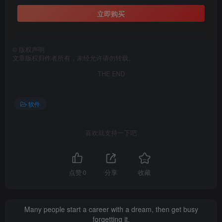
立即购买
©
版权声明
文章版权归作者所有，未经允许请勿转载。
THE END
软件
喜欢就支持一下吧
点赞
0
分享
收藏
Many people start a career with a dream, then get busy
forgetting it.