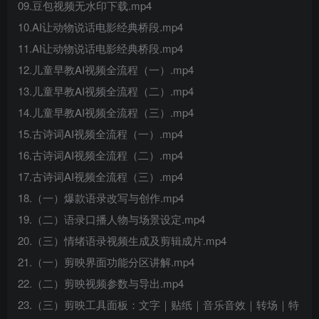
09.豆包视频无水印下载.mp4
10.AI让动物说话电影经典桥段.mp4
11.AI让动物说话电影经典桥段.mp4
12.儿童早教AI视频全流程（一）.mp4
13.儿童早教AI视频全流程（二）.mp4
14.儿童早教AI视频全流程（三）.mp4
15.古诗词AI视频全流程（一）.mp4
16.古诗词AI视频全流程（二）.mp4
17.古诗词AI视频全流程（三）.mp4
18.（一）爆款语录改写与创作.mp4
19.（二）语录口播人物与场景设定.mp4
20.（三）情绪语录视频生成及剪辑成片.mp4
21.（一）剪映界面功能分区讲解.mp4
22.（二）剪映视频参数与导出.mp4
23.（三）剪映工具面板：文字｜贴纸｜音乐音效｜转场｜特