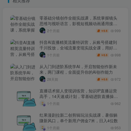
相关推荐
零基础分镜创作全能实战课，系统掌握镜头
思维与视听语言，影视短视频动画通用接单
技能
999
2个月前
6.6
￥
抖音AI直播精英流量特训营，从账号搭建到
千川投放，全域流量变现实战全课，用好工
具让賺钱更简单
998
1个月前
6.6
￥
从入门到进阶系统学AI，开启智能创作新未
来，两门课程，全面提升你的AI创作能力
972
28天前
6.6
￥
直播话术留人变现训练营，知识IP直播运营
高手，14天速成计划，零基础进阶直播操盘
手
1个月前
962
红果漫剧拉新二创剪辑玩法实战课，暑假躺
賺新风口，单个新用户佣金7米，日入4位数
1个月前
953