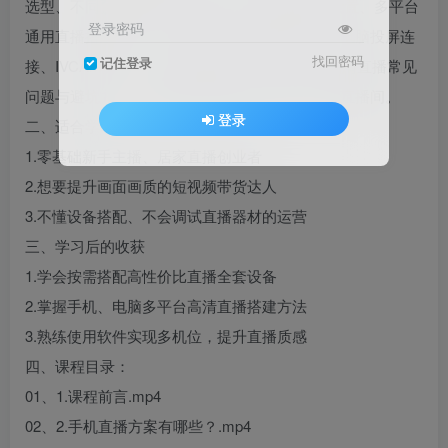
选型、不同预算摄像头/相机方案、麦克风调试设置、多平台
登录密码
通用直播搭建流程。详细演示后置摄像头直播、电脑投屏连
找回密码
记住登录
接、IVCAM操作、多机位切换技巧，同时汇总高清直播常见
问题与避坑方法，零基础也能快速搭建专业高清直播间。
登录
二、适合学习人群
1.零基础新手主播、居家直播创业者
2.想要提升画面画质的短视频带货达人
3.不懂设备搭配、不会调试直播器材的运营
三、学习后的收获
1.学会按需搭配高性价比直播全套设备
2.掌握手机、电脑多平台高清直播搭建方法
3.熟练使用软件实现多机位，提升直播质感
四、课程目录：
01、1.课程前言.mp4
02、2.手机直播方案有哪些？.mp4