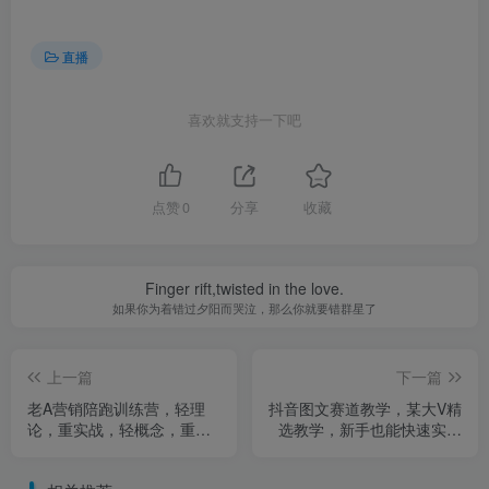
直播
喜欢就支持一下吧
点赞
0
分享
收藏
Finger rift,twisted in the love.
如果你为着错过夕阳而哭泣，那么你就要错群星了
上一篇
下一篇
老A营销陪跑训练营，轻理
抖音图文赛道教学，某大V精
论，重实战，轻概念，重本
选教学，新手也能快速实现
质（更新2026年4月）
流量与收益双突破