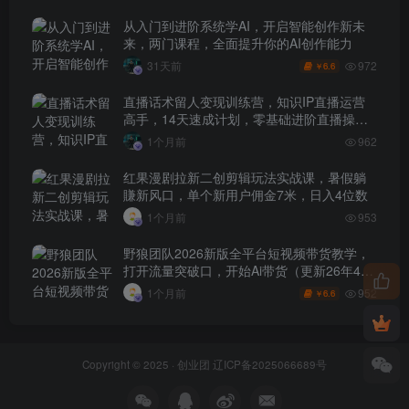
从入门到进阶系统学AI，开启智能创作新未
来，两门课程，全面提升你的AI创作能力
972
31天前
6.6
￥
直播话术留人变现训练营，知识IP直播运营
高手，14天速成计划，零基础进阶直播操盘
手
1个月前
962
红果漫剧拉新二创剪辑玩法实战课，暑假躺
賺新风口，单个新用户佣金7米，日入4位数
1个月前
953
野狼团队2026新版全平台短视频带货教学，
打开流量突破口，开始Ai带货（更新26年4月
25日）
952
1个月前
6.6
￥
Copyright © 2025 ·
创业团
辽ICP备2025066689号