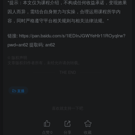
*提示：本文仅为课程介绍，不构成任何收益承诺，变现效果
因人而异，需结合自身努力与实操，合理运用课程所学内
容，同时严格遵守平台相关规则与相关法律法规。*
链接: https://pan.baidu.com/s/1lEDInJGWYeHlr11ROyqIrw?
pwd=an62 提取码: an62
©
版权声明
文章版权归作者所有，未经允许请勿转载。
THE END
直播
喜欢就支持一下吧
点赞
0
分享
收藏