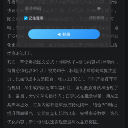
作者青睐，以下是某头部大V独家精选教学核心内容，帮你
登录密码
快速避开雷区、抢占流量红利。大V强调，2025年新规下，
找回密码
记住登录
图文创作的核心是“合规+精准+高效”，无需复杂拍摄和剪
辑，掌握底层逻辑就能快速起号。首先要明确赛道定位，避
登录
开泛领域，聚焦美食、穿搭、家居等垂直类目，这类内容转
化更高，如大V实测，垂直零食类图文带货转化率比泛生活
类高3倍以上。
其次，牢记爆款图文公式：冲突钩子+核心内容+引导动作，
首屏必须包含3个以上视觉钩子，标题用矛盾感句式抓注意
力，比如“0成本改造阳台，物业上门3次”。同时严格遵守平
台规则，AI生成内容超30%需标注，避免低质拼贴和违规字
体。最后，大V分享实操技巧：日更3-5条批量铺量，用AI工
具降本提效，每条内容都挂车形成转化闭环，结合POI地址
提升同城曝光，定期复盘初始跳出率、完播率等数据，迭代
优化内容，新手也能快速实现流量与收益双突破。