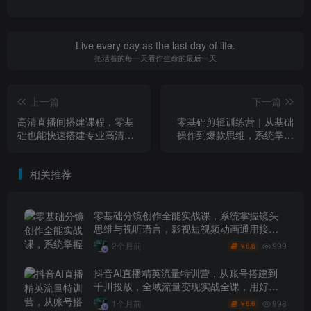
Live every day as the last day of life.
把活着的每一天看作生命的最后一天
上一篇
下一篇
高清直播间搭建课程，零基
零基础剪辑训练营｜从基础
础也能快速搭建专业高清直
操作到爆款思维，系统掌握
播间
短视频全流程剪辑
相关推荐
零基础分镜创作全能实战课，系统掌握镜头
思维与视听语言，影视短视频动画通用接单
技能
999
2个月前
6.6
￥
抖音AI直播精英流量特训营，从账号搭建到
千川投放，全域流量变现实战全课，用好工
具让賺钱更简单
998
1个月前
6.6
￥