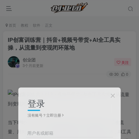
首页
教程
软件
正文
IP创富训练营｜抖音+视频号带货+AI全工具实
操，从流量到变现闭环落地
创业团
关注
3个月前更新
30
0
登录
没有账号？立即注册
当下IP时代，轻资产创富的核心的是：找对赛道、抓准流
量、用对工具——抖音+视频号双平台带货风口正盛，AI工具
用户名或邮箱