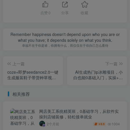
点赞
0
分享
收藏
Remember happiness doesn't depend upon who you are or
what you have; it depends solely on what you think.
幸福不在于你是谁，你拥有什么，而仅仅在于你自己怎么看待
上一篇
下一篇
coze+即梦seedance2.0一键
AI生成热门ip冰雕项目，小
生成服装鞋子带货种草视
白也能0基础入门，实操+变
频！全流程保姆级教学
现保姆级教程
相关推荐
网店美工系统精英班，0基础学习，从软件实
操到店铺装修，轻松接单就业
1004
2个月前
6.6
￥