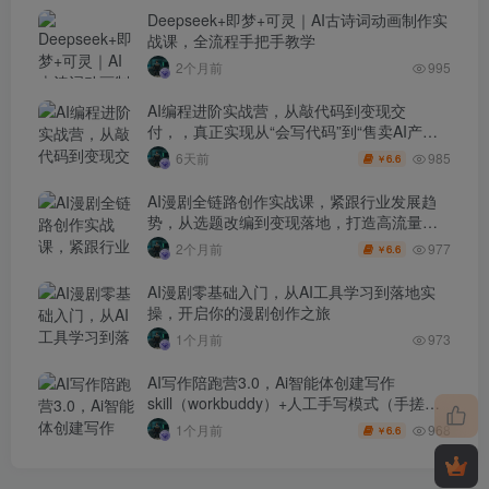
Deepseek+即梦+可灵｜AI古诗词动画制作实
战课，全流程手把手教学
2个月前
995
AI编程进阶实战营，从敲代码到变现交
付，，真正实现从“会写代码”到“售卖AI产品
盈利”的跨越
985
6天前
6.6
￥
AI漫剧全链路创作实战课，紧跟行业发展趋
势，从选题改编到变现落地，打造高流量优
质作品
977
2个月前
6.6
￥
AI漫剧零基础入门，从AI工具学习到落地实
操，开启你的漫剧创作之旅
1个月前
973
AI写作陪跑营3.0，Ai智能体创建写作
skill（workbuddy）+人工手写模式（手搓模
式），去除AI痕迹（头条号、公众号、百家
968
1个月前
6.6
￥
号）