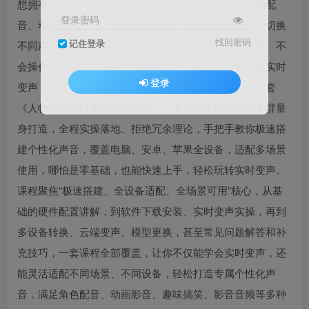
想拥有专属个性化声音，轻松实现实时变声？想在角色配
登录密码
音、动画影音创作、趣味搞笑视频、影音音频制作中，切换
找回密码
记住登录
不同声音风格，让作品更具特色？却苦于不懂硬件配置、不
会操作变声软件，不知道如何在多设备、多场景中实现实时
登录
变声，找不到简单易懂、全程实操的教程？不用愁！这套
《人物声音实时变声软件教学》，专为有变声需求的人群量
身打造，全程实操落地、拒绝冗余理论，手把手教你极速搭
建个性化声音，覆盖电脑、安卓、苹果全设备，适配多场景
使用，哪怕是零基础，也能快速上手，轻松玩转实时变声。​
课程聚焦“极速搭建、全设备适配、全场景可用”核心，从基
础的硬件配置讲解，到软件下载安装、实时变声实操，再到
多设备转换、云端变声、模型更换，甚至常见问题解答和补
充技巧，一套课程全部覆盖，让你不仅能学会实时变声，还
能灵活适配不同场景、不同设备，轻松打造专属个性化声
音，满足角色配音、动画影音、趣味搞笑、影音音频等多种