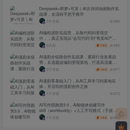
Deepseek+即梦+可灵｜AI古诗词动画制作实
战课，全流程手把手教学
2个月前
994
AI编程进阶实战营，从敲代码到变现交
付，，真正实现从“会写代码”到“售卖AI产品
盈利”的跨越
985
6天前
6.6
￥
AI漫剧全链路创作实战课，紧跟行业发展趋
势，从选题改编到变现落地，打造高流量优
质作品
977
2个月前
6.6
￥
AI漫剧零基础入门，从AI工具学习到落地实
操，开启你的漫剧创作之旅
1个月前
973
AI写作陪跑营3.0，Ai智能体创建写作
skill（workbuddy）+人工手写模式（手搓模
式），去除AI痕迹（头条号、公众号、百家
968
1个月前
6.6
￥
号）