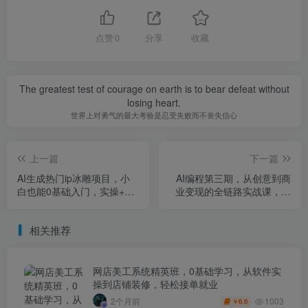
点赞
0
分享
收藏
The greatest test of courage on earth is to bear defeat without
losing heart.
世界上对勇气的最大考验是忍受失败而不丧失信心
上一篇
下一篇
AI生成热门ip冰雕项目，小
AI编程第三期，从创意到商
白也能0基础入门，实操+变
业变现的全链路实战课，真
现保姆级教程
正把创意变成可盈利的商业
项目（更新4月20日）
相关推荐
网店美工系统精英班，0基础学习，从软件实
操到店铺装修，轻松接单就业
1003
2个月前
6.6
￥