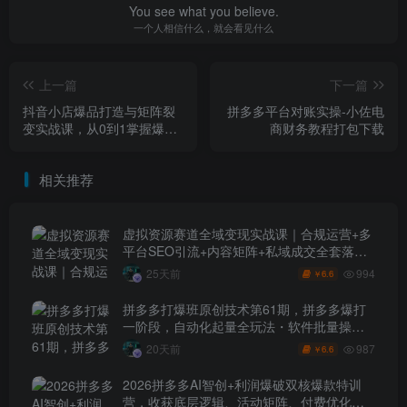
You see what you believe.
一个人相信什么，就会看见什么
上一篇
下一篇
抖音小店爆品打造与矩阵裂
拼多多平台对账实操-小佐电
变实战课，从0到1掌握爆品
商财务教程打包下载
运营秘籍
相关推荐
虚拟资源赛道全域变现实战课｜合规运营+多
平台SEO引流+内容矩阵+私域成交全套落地
玩法
994
25天前
6.6
￥
拼多多打爆班原创技术第61期，拼多多爆打
一阶段，自动化起量全玩法・软件批量操
作・投产优化・大促矩阵实战课
987
20天前
6.6
￥
2026拼多多AI智创+利润爆破双核爆款特训
营，收获底层逻辑、活动矩阵、付费优化、