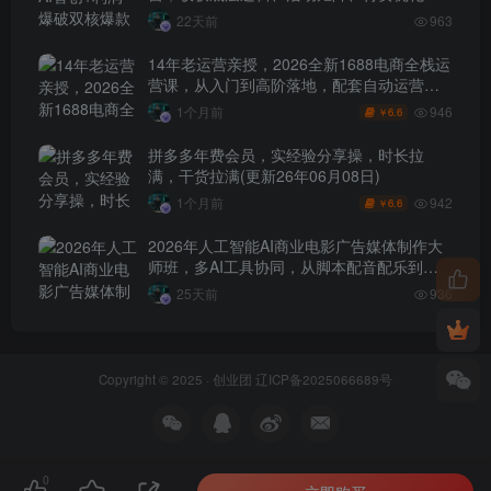
0-1打爆SOP
22天前
963
14年老运营亲授，2026全新1688电商全栈运
营课，从入门到高阶落地，配套自动运营表
+工具包+直播诊断等
946
1个月前
6.6
￥
拼多多年费会员，实经验分享操，时长拉
满，干货拉满(更新26年06月08日)
942
1个月前
6.6
￥
2026年人工智能AI商业电影广告媒体制作大
师班，多AI工具协同，从脚本配音配乐到电
影级短片、品牌广告全流程实战（中英字
25天前
936
幕）
Copyright © 2025 ·
创业团
辽ICP备2025066689号
0