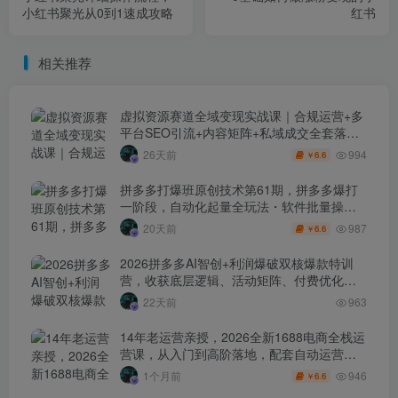
小红书聚光从0到1速成攻略
红书
相关推荐
虚拟资源赛道全域变现实战课｜合规运营+多
平台SEO引流+内容矩阵+私域成交全套落地
玩法
994
26天前
6.6
￥
拼多多打爆班原创技术第61期，拼多多爆打
一阶段，自动化起量全玩法・软件批量操
作・投产优化・大促矩阵实战课
987
20天前
6.6
￥
2026拼多多AI智创+利润爆破双核爆款特训
营，收获底层逻辑、活动矩阵、付费优化、
0-1打爆SOP
22天前
963
14年老运营亲授，2026全新1688电商全栈运
营课，从入门到高阶落地，配套自动运营表
+工具包+直播诊断等
946
1个月前
6.6
￥