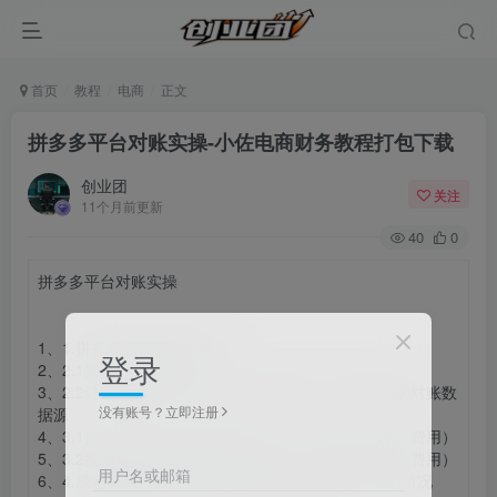
首页
教程
电商
正文
拼多多平台对账实操-小佐电商财务教程打包下载
创业团
关注
11个月前更新
40
0
拼多多平台对账实操
1、1.拼多多数据源导出路径
登录
2、2.1拼多多字段解析
3、2.2订单字段解析，资金账单字段解析，需要用到的对账数
没有账号？立即注册
据源
4、3.1按照发货时点对账全流程（收入、退款、成本、费用）
5、3.2按照订单时点对账全流程（收入、退款、成本、费用）
用户名或邮箱
6、4.成本的确认和结转，退货如何冲减收入和退货的情况