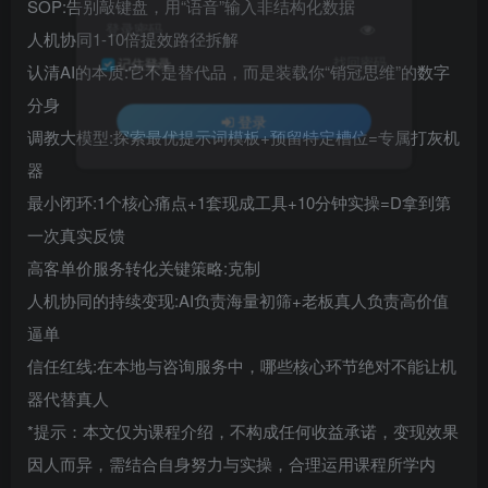
SOP:告别敲键盘，用“语音”输入非结构化数据
登录密码
人机协同1-10倍提效路径拆解
找回密码
记住登录
认清AI的本质:它不是替代品，而是装载你“销冠思维”的数字
分身
登录
调教大模型:探索最优提示词模板+预留特定槽位=专属打灰机
器
最小闭环:1个核心痛点+1套现成工具+10分钟实操=D拿到第
一次真实反馈
高客单价服务转化关键策略:克制
人机协同的持续变现:AI负责海量初筛+老板真人负责高价值
逼单
信任红线:在本地与咨询服务中，哪些核心环节绝对不能让机
器代替真人
*提示：本文仅为课程介绍，不构成任何收益承诺，变现效果
因人而异，需结合自身努力与实操，合理运用课程所学内