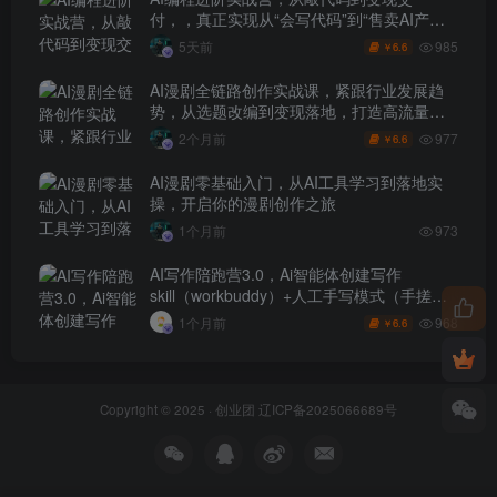
付，，真正实现从“会写代码”到“售卖AI产品
盈利”的跨越
985
5天前
6.6
￥
AI漫剧全链路创作实战课，紧跟行业发展趋
势，从选题改编到变现落地，打造高流量优
质作品
977
2个月前
6.6
￥
AI漫剧零基础入门，从AI工具学习到落地实
操，开启你的漫剧创作之旅
1个月前
973
AI写作陪跑营3.0，Ai智能体创建写作
skill（workbuddy）+人工手写模式（手搓模
式），去除AI痕迹（头条号、公众号、百家
968
1个月前
6.6
￥
号）
Copyright © 2025 ·
创业团
辽ICP备2025066689号