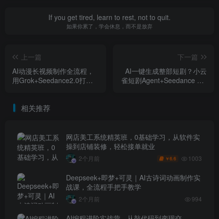
If you get tired, learn to rest, not to quit.
如果你累了，学会休息，而不是放弃
上一篇
下一篇
AI动漫长视频制作全流程，
AI一键生成整部短剧？小云
用Grok+Seedance2.0打造
雀短剧Agent+Seedance 2.0
电影级动漫作品，轻松进入
模型全流程实测，新手可直
AI动漫创作新赛道
接照搬复刻
相关推荐
网店美工系统精英班，0基础学习，从软件实
操到店铺装修，轻松接单就业
1003
2个月前
6.6
￥
Deepseek+即梦+可灵｜AI古诗词动画制作实
战课，全流程手把手教学
2个月前
994
AI编程进阶实战营，从敲代码到变现交