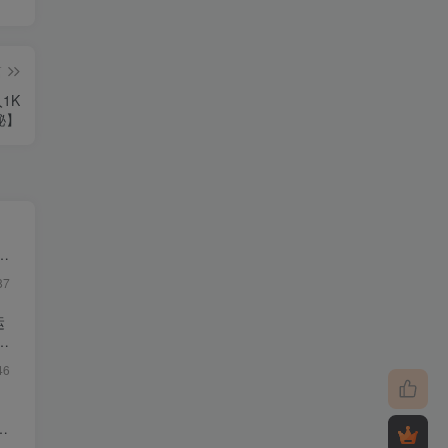
篇
1K
秘】
・
87
运
46
影