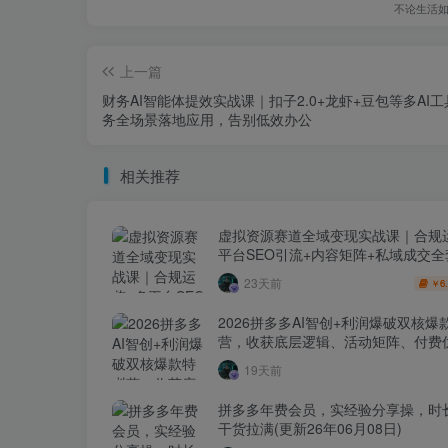
不论生活
上一篇
财务AI智能体提效实战课｜扣子2.0+龙虾+豆包等多AI
务全场景落地应用，告别低效办公
相关推荐
虚拟资源赛道全域变现实战课｜合规
平台SEO引流+内容矩阵+私域成交
玩法
23天前
6
￥
2026拼多多AI智创+利润爆破双核爆
营，收获底层逻辑、活动矩阵、付费优
1打爆SOP
19天前
拼多多年费会员，实经验分享操，时
干货拉满(更新26年06月08日)