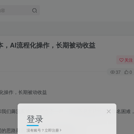
本，AI流程化操作，长期被动收益
关注
37
0
和我们薅流实物玩法完全不一样，所以不是套娃哈（纯取名困难
登录
同的思路最后才决定出来具体陪跑玩法。
没有账号？立即注册