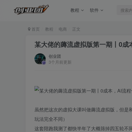
教程
软件
首页
教程
电商
正文
某大佬的薅流虚拟版第一期丨0成
创业团
3个月前更新
虽然把这次的虚拟大课叫做薅流虚拟版，但是
玩法完全不同）
这套陪跑我测了都快半年了大概筛掉四五轮不