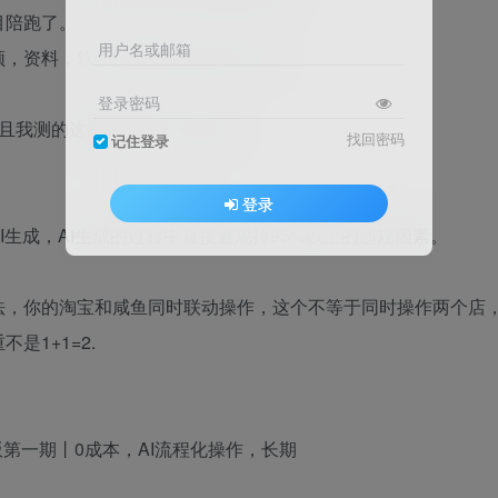
目陪跑了。
用户名或邮箱
频，资料，软件，服务，定制，等等。
登录密码
而且我测的这些店铺没一个死店。
找回密码
记住登录
登录
生成，AI生成的过程中直接避规掉95%以上的违规因素。
法，你的淘宝和咸鱼同时联动操作，这个不等于同时操作两个店
1+1=2.