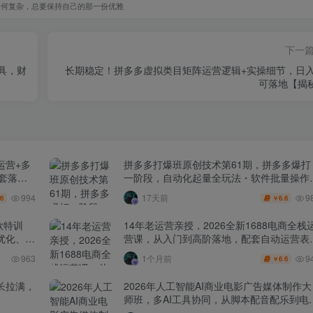
如何复杂，总要保持自己的那一份优雅
下一
工具，财
长期稳定！拼多多虚拟类目矩阵运营逻辑+实操细节，日入
可落地【揭
运营+多
拼多多打爆班原创技术第61期，拼多多爆打
全套落地
一阶段，自动化起量全玩法・软件批量操作
投产优化・大促矩阵实战课
994
9
17天前
.6
6.6
￥
款特训
14年老运营亲授，2026全新1688电商全栈
化、0-
营课，从入门到高阶落地，配套自动运营表
+工具包+直播诊断等
9
963
1个月前
6.6
￥
长拉满，
2026年人工智能AI商业电影广告媒体制作大
师班，多AI工具协同，从脚本配音配乐到电
级短片、品牌广告全流程实战（中英字幕）