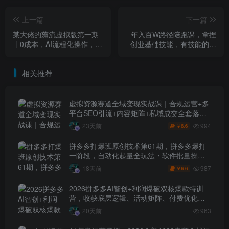
上一篇
下一篇
某大佬的薅流虚拟版第一期
年入百W路径陪跑课，拿捏
丨0成本，AI流程化操作，长
创业基础技能，有技能的创
期被动收益
业者如何拿到自己的第一个
100W
相关推荐
虚拟资源赛道全域变现实战课｜合规运营+多
平台SEO引流+内容矩阵+私域成交全套落地
玩法
994
23天前
6.6
￥
拼多多打爆班原创技术第61期，拼多多爆打
一阶段，自动化起量全玩法・软件批量操
作・投产优化・大促矩阵实战课
987
18天前
6.6
￥
2026拼多多AI智创+利润爆破双核爆款特训
营，收获底层逻辑、活动矩阵、付费优化、
0-1打爆SOP
20天前
963