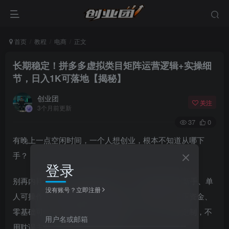
首页
教程
电商
正文
长期稳定！拼多多虚拟类目矩阵运营逻辑+实操细
节，日入1K可落地【揭秘】
创业团
关注
3个月前更新
37
0
有晚上一点空闲时间，一个人想创业，根本不知道从哪下
手？
登录
别再内耗了，今天给大家分享一个，2026年最适合新手、单
没有账号？立即注册
人可操作的拼多多虚拟电商最新玩法，零囤货、零压资金、
零基础可学，单店稳定月入四位数，专门为上班族定制，不
用户名或邮箱
用耽误主业，就能稳稳 賺副业收入。