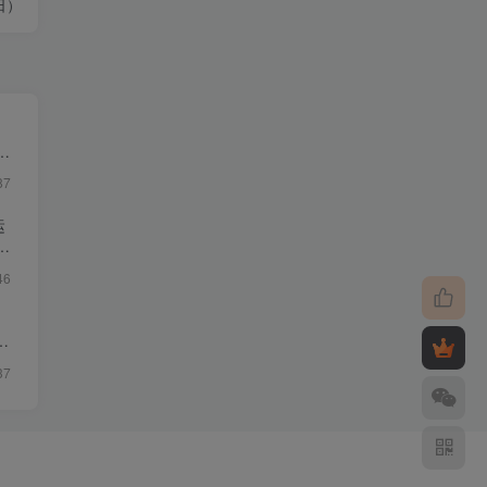
日）
・
87
运
46
影
37