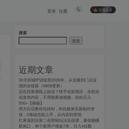
开通会员
登录
注册
搜索
搜索
近期文章
30天同城IP训练营2026年，从流量到门店业
绩的全链路（0808更新）
还在找靠谱线上副业？快手短剧项目，全程自
动发布内容，不用熬夜做视频，轻松日入
500+【揭秘】
用大白话教你玩转AI，AI自媒体实操制作变
现，0基础也能上手，从内容到变现
红果漫剧拉新二创剪辑玩法实战课，暑假躺賺
新风口，单个新用户佣金7米，日入4位数