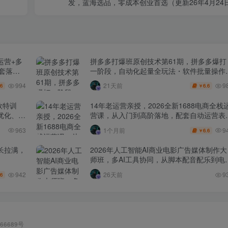
发，蓝海选品，零成本创业首选（更新26年4月24
运营+多
拼多多打爆班原创技术第61期，拼多多爆打
全套落地
一阶段，自动化起量全玩法・软件批量操作
投产优化・大促矩阵实战课
994
9
21天前
.6
6.6
￥
款特训
14年老运营亲授，2026全新1688电商全栈
化、0-
营课，从入门到高阶落地，配套自动运营表
+工具包+直播诊断等
9
963
1个月前
6.6
￥
长拉满，
2026年人工智能AI商业电影广告媒体制作大
师班，多AI工具协同，从脚本配音配乐到电
级短片、品牌广告全流程实战（中英字幕）
942
26天前
9
.6
66689号