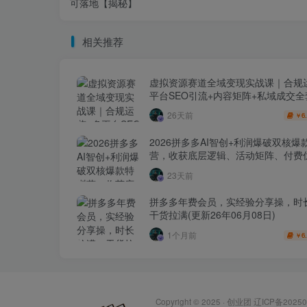
可落地【揭秘】
相关推荐
虚拟资源赛道全域变现实战课｜合规
平台SEO引流+内容矩阵+私域成交
玩法
26天前
6
￥
2026拼多多AI智创+利润爆破双核爆
营，收获底层逻辑、活动矩阵、付费优
1打爆SOP
23天前
拼多多年费会员，实经验分享操，时
干货拉满(更新26年06月08日)
1个月前
6
￥
Copyright © 2025 ·
创业团
辽ICP备20250