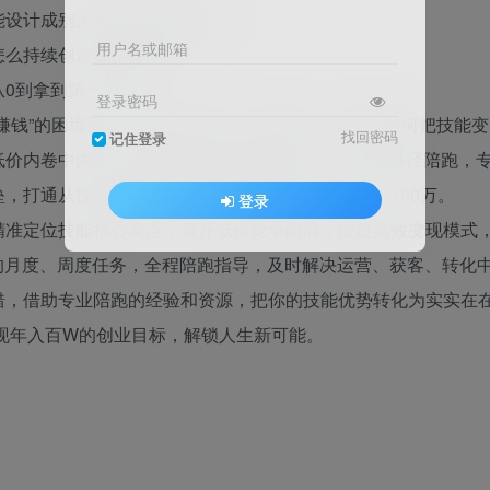
能设计成别人愿意付钱的产品？
用户名或邮箱
怎么持续创造执行的循环？
从0到拿到第一笔钱？
登录密码
賺钱”的困境里？明明手艺过硬、专业能打，却不懂如何把技能变
找回密码
记住登录
低价内卷中内耗，距离百W目标越来越远？年入百W路径陪跑，
，打通从技能到财富的闭环，稳稳拿下人生第一个100万。
登录
精准定位技能核心卖点，避开低价竞争陷阱；搭建高效变现模式
的月度、周度任务，全程陪跑指导，及时解决运营、获客、转化
错，借助专业陪跑的经验和资源，把你的技能优势转化为实实在
实现年入百W的创业目标，解锁人生新可能。