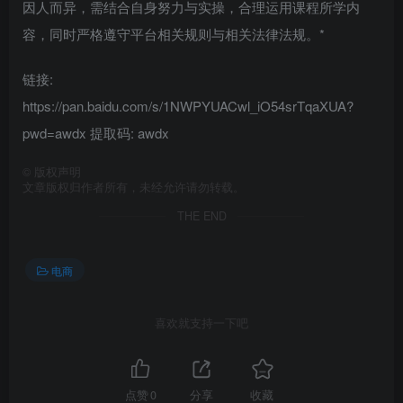
因人而异，需结合自身努力与实操，合理运用课程所学内
容，同时严格遵守平台相关规则与相关法律法规。*
链接:
https://pan.baidu.com/s/1NWPYUACwl_iO54srTqaXUA?
pwd=awdx 提取码: awdx
©
版权声明
文章版权归作者所有，未经允许请勿转载。
THE END
电商
喜欢就支持一下吧
点赞
0
分享
收藏