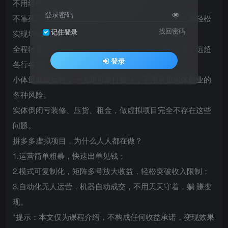
不用经验、不用技术，新手零门槛入场。
登录密码
不靠死工资，副业额外增收几万到几十万，普通人也能轻松
找回密码
记住登录
实现增收自由。
全程轻资产运作，几乎没有任何投入，利润直接拉满，远超
登录
各行各业。
小体量就能运转，一人即可单打独斗，不用承担实体创业的
各种风险。
实体倒闭亏装修、压货、租金，做虚拟项目完全不存在这些
问题。
拼多多虚拟项目，为什么人人都在做？
1.运营简单粗暴，快速出单见钱；
2.模式可复制化，矩阵多号放大收益，轻松突破收入限制；
3.自动化无人运营，机器自动成交，不用天天守着，躺 賺变
现。
*提示：本文仅为课程介绍，不构成任何收益承诺，变现效果