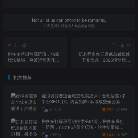
Not all of us can offord to be romantic.
并不是我们所有的人都会拥有浪漫
上一篇
下一篇
拼多多特训营高阶班，独家
纪老师多多三月底总裁班线
玩法赋能，突破运营天花板
下复盘课，2026活动玩法
（更新26年4月24日）
+高利润强付费+暴力起店手
册+高投产微付费
相关推荐
虚拟资源赛道全域变现实战课｜合规运营+多
平台SEO引流+内容矩阵+私域成交全套落地
玩法
994
24天前
6.6
￥
拼多多打爆班原创技术第61期，拼多多爆打
一阶段，自动化起量全玩法・软件批量操
作・投产优化・大促矩阵实战课
987
19天前
6.6
￥