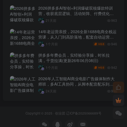
2026拼多多AI智创+利润爆破双核爆款特训
营，收获底层逻辑、活动矩阵、付费优化、
0-1打爆SOP
21天前
963
14年老运营亲授，2026全新1688电商全栈运
营课，从入门到高阶落地，配套自动运营表
+工具包+直播诊断等
946
1个月前
6.6
￥
拼多多年费会员，实经验分享操，时长拉
满，干货拉满(更新26年06月08日)
942
1个月前
6.6
￥
2026年人工智能AI商业电影广告媒体制作大
师班，多AI工具协同，从脚本配音配乐到电
影级短片、品牌广告全流程实战（中英字
24天前
936
幕）
Copyright © 2025 ·
创业团
辽ICP备2025066689号