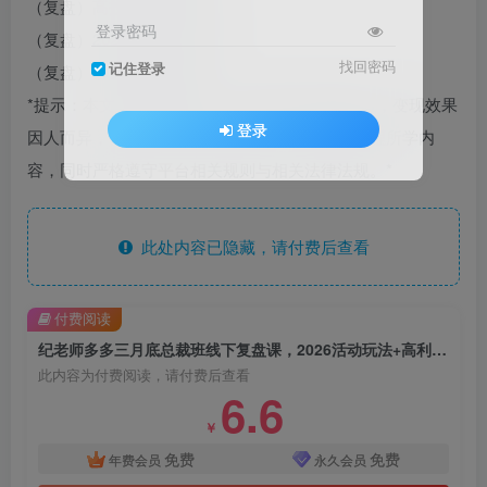
（复盘）高投产微付费4.10
登录密码
（复盘）2026活动玩法4.14
找回密码
记住登录
（复盘）暴力起店手册4.17
*提示：本文仅为课程介绍，不构成任何收益承诺，变现效果
登录
因人而异，需结合自身努力与实操，合理运用课程所学内
容，同时严格遵守平台相关规则与相关法律法规。*
此处内容已隐藏，请付费后查看
付费阅读
纪老师多多三月底总裁班线下复盘课，2026活动玩法+高利润强付费+暴力起店手册+高投产微付费
此内容为付费阅读，请付费后查看
6.6
￥
免费
免费
年费会员
永久会员