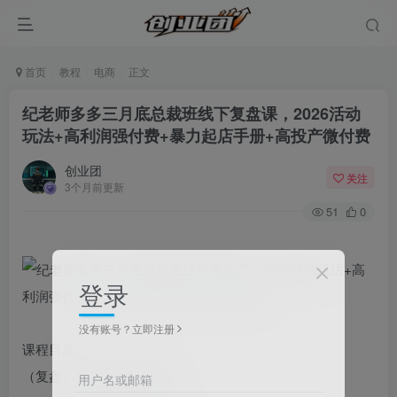
首页
教程
电商
正文
纪老师多多三月底总裁班线下复盘课，2026活动
玩法+高利润强付费+暴力起店手册+高投产微付费
创业团
关注
3个月前更新
51
0
登录
没有账号？立即注册
课程目录
（复盘）高利润强付费4.3
用户名或邮箱