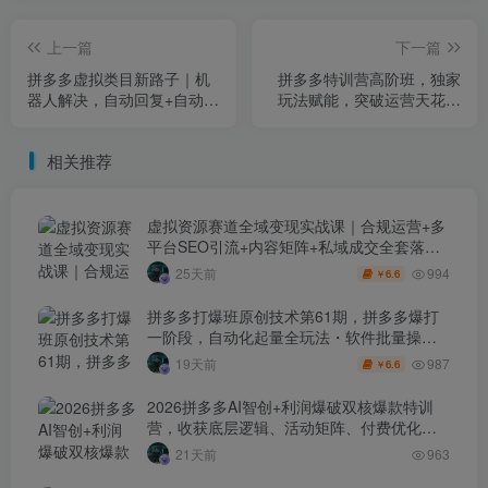
上一篇
下一篇
拼多多虚拟类目新路子｜机
拼多多特训营高阶班，独家
器人解决，自动回复+自动发
玩法赋能，突破运营天花板
货，月入1-5W太香了【揭
（更新26年4月26日）
秘】
相关推荐
虚拟资源赛道全域变现实战课｜合规运营+多
平台SEO引流+内容矩阵+私域成交全套落地
玩法
994
25天前
6.6
￥
拼多多打爆班原创技术第61期，拼多多爆打
一阶段，自动化起量全玩法・软件批量操
作・投产优化・大促矩阵实战课
987
19天前
6.6
￥
2026拼多多AI智创+利润爆破双核爆款特训
营，收获底层逻辑、活动矩阵、付费优化、
0-1打爆SOP
21天前
963