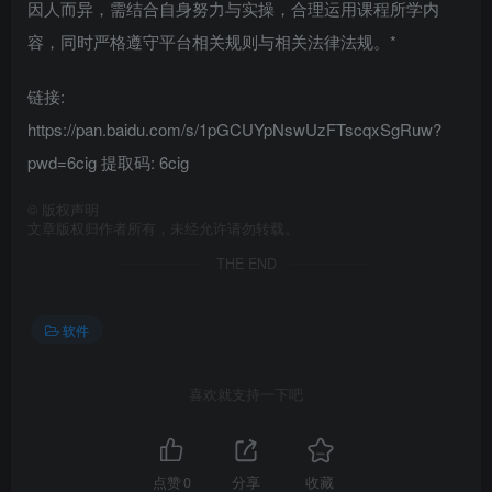
因人而异，需结合自身努力与实操，合理运用课程所学内
容，同时严格遵守平台相关规则与相关法律法规。*
链接:
https://pan.baidu.com/s/1pGCUYpNswUzFTscqxSgRuw?
pwd=6cig 提取码: 6cig
©
版权声明
文章版权归作者所有，未经允许请勿转载。
THE END
软件
喜欢就支持一下吧
点赞
0
分享
收藏