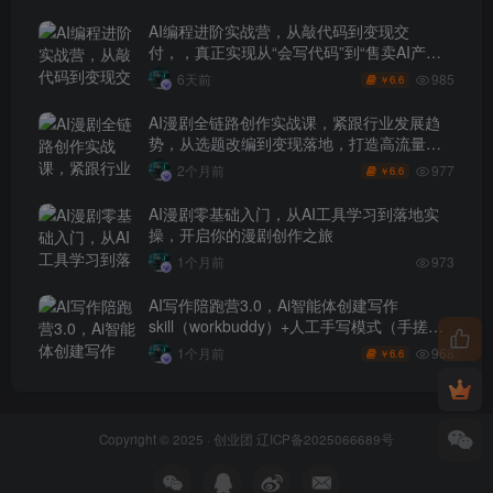
AI编程进阶实战营，从敲代码到变现交
付，，真正实现从“会写代码”到“售卖AI产品
盈利”的跨越
985
6天前
6.6
￥
AI漫剧全链路创作实战课，紧跟行业发展趋
势，从选题改编到变现落地，打造高流量优
质作品
977
2个月前
6.6
￥
AI漫剧零基础入门，从AI工具学习到落地实
操，开启你的漫剧创作之旅
1个月前
973
AI写作陪跑营3.0，Ai智能体创建写作
skill（workbuddy）+人工手写模式（手搓模
式），去除AI痕迹（头条号、公众号、百家
968
1个月前
6.6
￥
号）
Copyright © 2025 ·
创业团
辽ICP备2025066689号