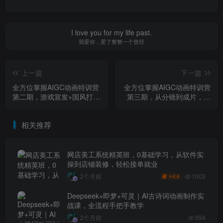
I love you for my life past.
我爱你，爱了整整一个曾经
上一篇
下一篇
全方位掌握AIGC动画特训营
全方位掌握AIGC动画特训营
第二期，游戏宣发+国风打斗
第三期，从分镜到成片，打
+水墨动画全精通，从分镜到
造国风爆款动画，抢占AI视
成片全解锁
觉创作赛道红利
相关推荐
网店美工系统精英班，0基础学习，从软件实
操到店铺装修，轻松接单就业
1003
2个月前
6.6
￥
Deepseek+即梦+可灵｜AI古诗词动画制作实
战课，全流程手把手教学
2个月前
994