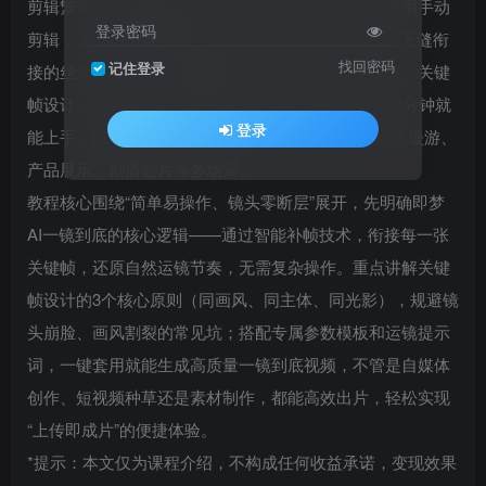
剪辑繁琐、镜头断层的痛点，无需专业拍摄设备、不用手动
登录密码
剪辑，上传关键帧就能让AI自动补全过渡动画，生成无缝衔
找回密码
记住登录
接的丝滑长镜头。本教程聚焦实操落地，从功能入口、关键
帧设计、参数设置到提示词技巧，全程拆解，小白10分钟就
登录
能上手，实测适配Seedance全版本，覆盖国风、城市漫游、
产品展示、剧情短片等多场景。
教程核心围绕“简单易操作、镜头零断层”展开，先明确即梦
AI一镜到底的核心逻辑——通过智能补帧技术，衔接每一张
关键帧，还原自然运镜节奏，无需复杂操作。重点讲解关键
帧设计的3个核心原则（同画风、同主体、同光影），规避镜
头崩脸、画风割裂的常见坑；搭配专属参数模板和运镜提示
词，一键套用就能生成高质量一镜到底视频，不管是自媒体
创作、短视频种草还是素材制作，都能高效出片，轻松实现
“上传即成片”的便捷体验。
*提示：本文仅为课程介绍，不构成任何收益承诺，变现效果