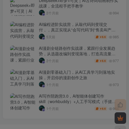
Deepseek+即梦+可灵｜AI古诗词动画制作实
战课，全流程手把手教学
2个月前
994
AI编程进阶实战营，从敲代码到变现交
付，，真正实现从“会写代码”到“售卖AI产品
盈利”的跨越
985
5天前
6.6
￥
AI漫剧全链路创作实战课，紧跟行业发展趋
势，从选题改编到变现落地，打造高流量优
质作品
977
2个月前
6.6
￥
AI漫剧零基础入门，从AI工具学习到落地实
操，开启你的漫剧创作之旅
1个月前
973
AI写作陪跑营3.0，Ai智能体创建写作
skill（workbuddy）+人工手写模式（手搓模
式），去除AI痕迹（头条号、公众号、百家
968
1个月前
6.6
￥
号）