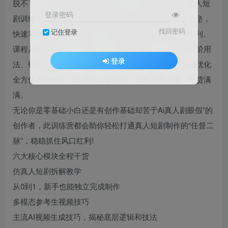
脱不了「AI真人眼假」的创作痛点；这套多参宗AI仿真人短
登录密码
剧训练营第四期，帮你彻底打通AI真人短剧制作核心壁垒，
找回密码
记住登录
快速掌握全流程创作技法，稳稳抓住AI短剧时代风口红利。
课程从理论认知、工具拆解、人物场景设计，到蒙版高阶用
登录
法、镜头景别、配音音效、剪辑包装、爆款拉片、质感优化
全方位系统教学，拒绝碎片化内容，全程落地实操、干货满
满。
无论你是零基础小白还是有创作基础却苦于Ai真人剧眼假”的
创作者，此训练营都会助你轻松打通真人短剧制作的“任督二
脉”，稳稳抓住风口红利!
六大核心模块全程干货
仿真人短剧拆解教学
从0到1，新手也能独立完成制作
多模态参考生视频技巧
主流AI视频生成技巧，揭秘底层逻辑和技法