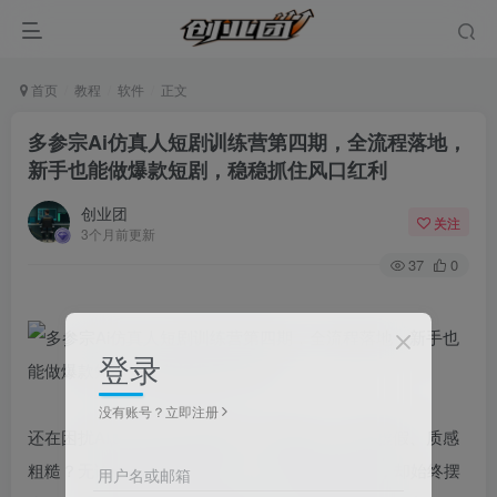
首页
教程
软件
正文
多参宗Ai仿真人短剧训练营第四期，全流程落地，
新手也能做爆款短剧，稳稳抓住风口红利
创业团
关注
3个月前更新
37
0
登录
没有账号？立即注册
还在困扰AI真人短剧人物僵硬、眼神违和、画面虚假、质感
粗糙？无论你是纯零基础小白，还是有创作基础，却始终摆
用户名或邮箱