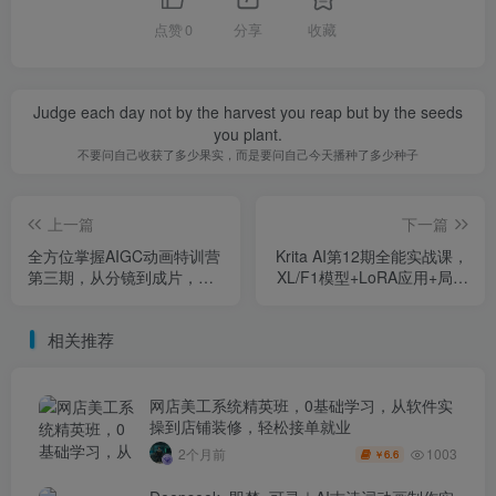
点赞
0
分享
收藏
Judge each day not by the harvest you reap but by the seeds
you plant.
不要问自己收获了多少果实，而是要问自己今天播种了多少种子
上一篇
下一篇
全方位掌握AIGC动画特训营
Krita AI第12期全能实战课，
第三期，从分镜到成片，打
XL/F1模型+LoRA应用+局部
造国风爆款动画，抢占AI视
修复+扩图精修全精通
觉创作赛道红利
相关推荐
网店美工系统精英班，0基础学习，从软件实
操到店铺装修，轻松接单就业
1003
2个月前
6.6
￥