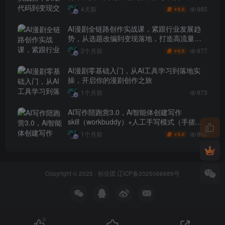
盈利”的跨越
985
4天前
6.6
￥
AI漫剧全链路创作实战课，紧跟行业发展趋
势，从选题改编到变现落地，打造高流量优
质作品
977
2个月前
6.6
￥
AI漫剧零基础入门，从AI工具学习到落地实
操，开启你的漫剧创作之旅
1个月前
973
AI写作陪跑营3.0，Ai智能体创建写作
skill（workbuddy）+人工手写模式（手搓模
式），去除AI痕迹（头条号、公众号、百家
968
1个月前
6.6
￥
号）
Copyright © 2025 ·
创业团
辽ICP备2025066689号
0