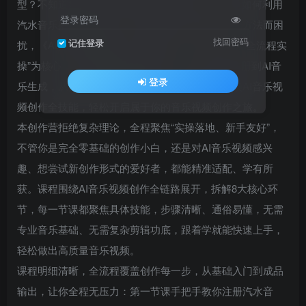
型？不知道如何借助AI工具降低创作门槛，也不懂如何利用
登录密码
汽水音乐搭建创作基础？不用再为创作无思路、无方法而困
找回密码
记住登录
扰，《AI音乐视频创作营》重磅开启，以“从0到1、全流程实
操”为核心，8节系统课程层层递进，从汽水音乐注册到AI音
登录
乐生成，从图片制作到视频剪辑，手把手教你解锁AI音乐视
频创作全技能，轻松开启属于你的音乐视频创作之旅。
本创作营拒绝复杂理论，全程聚焦“实操落地、新手友好”，
不管你是完全零基础的创作小白，还是对AI音乐视频感兴
趣、想尝试新创作形式的爱好者，都能精准适配、学有所
获。课程围绕AI音乐视频创作全链路展开，拆解8大核心环
节，每一节课都聚焦具体技能，步骤清晰、通俗易懂，无需
专业音乐基础、无需复杂剪辑功底，跟着学就能快速上手，
轻松做出高质量音乐视频。
课程明细清晰，全流程覆盖创作每一步，从基础入门到成品
输出，让你全程无压力：第一节课手把手教你注册汽水音