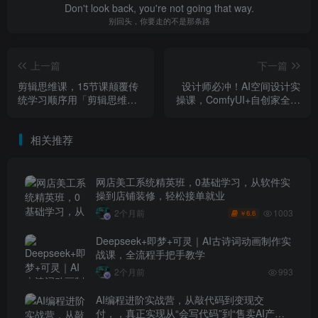
Don't look back, you're not going that way.
别回头，你要走的不是那条路
上一篇
下一篇
剪辑思维课，15节课颠覆传
设计师必冲！AI空间设计实
统学习顺序用「剪辑思维」
操课，ComfyUI+自创家全教
反推拍摄开悟
学，告别通宵赶图，降本增
效
相关推荐
网店美工系统精英班，0基础学习，从软件实
操到店铺装修，轻松接单就业
1003
2个月前
6.6
￥
Deepseek+即梦+可灵｜AI古诗词动画制作实
战课，全流程手把手教学
2个月前
993
AI编程进阶实战营，从敲代码到变现交
付，，真正实现从“会写代码”到“售卖AI产品