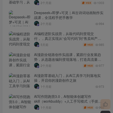
1003
2个月前
6.6
￥
Deepseek+即梦+可灵｜AI古诗词动画制作实
战课，全流程手把手教学
2个月前
994
AI编程进阶实战营，从敲代码到变现交
付，，真正实现从“会写代码”到“售卖AI产品
盈利”的跨越
985
5天前
6.6
￥
AI漫剧全链路创作实战课，紧跟行业发展趋
势，从选题改编到变现落地，打造高流量优
质作品
977
2个月前
6.6
￥
AI漫剧零基础入门，从AI工具学习到落地实
操，开启你的漫剧创作之旅
1个月前
973
AI写作陪跑营3.0，Ai智能体创建写作
skill（workbuddy）+人工手写模式（手搓模
式），去除AI痕迹（头条号、公众号、百家
968
1个月前
6.6
￥
号）