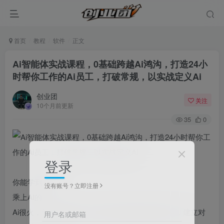
首页
教程
软件
正文
Ai智能体实战课程，0基础跨越Ai鸿沟，打造24小
时帮你工作的Ai员工，打破常规，以实战定义Ai
创业团
关注
10个月前更新
35
0
登录
你能学到什么?
没有账号？立即注册
乘上AI的车
Ai很火，但是和我有什么关系?(以解决问题为目标，建立对
用户名或邮箱