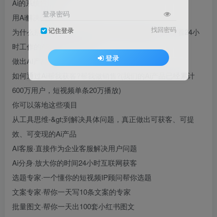
Ai的系统性认知)
登录密码
用Ai解决问题
找回密码
记住登录
为什么别人的Ai就是比我的好用?(带着问题过来，带着24小
时工作的Ai数字员工离开)
登录
做出AI产品获客
如何通过Ai帮我获客?帮我做销售?(我们的Ai产品已经累计
600万用户，短视频单条20万播放)
你可以落地这些项目
从工具思维-&gt;到解决具体问题，真正做出可获客、可提
效、可变现的Ai产品
AI客服·直接作为企业客服解决用户问题
Ai分身·放大你的时间24小时互联网获客
选题专家·一个懂你的短视频IP顾问帮你选题
文案专家·帮你一天写10条文案的专家
批量图文·帮你一天出100套小红书图文