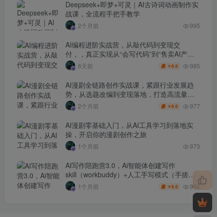
Deepseek+即梦+可灵｜AI古诗词动画制作实
战课，全流程手把手教学
2个月前
995
AI编程进阶实战营，从敲代码到变现交
付，，真正实现从“会写代码”到“售卖AI产品
盈利”的跨越
985
6天前
6.6
￥
AI漫剧全链路创作实战课，紧跟行业发展趋
势，从选题改编到变现落地，打造高流量优
质作品
977
2个月前
6.6
￥
AI漫剧零基础入门，从AI工具学习到落地实
操，开启你的漫剧创作之旅
1个月前
973
AI写作陪跑营3.0，Ai智能体创建写作
skill（workbuddy）+人工手写模式（手搓模
式），去除AI痕迹（头条号、公众号、百家
968
1个月前
6.6
￥
号）