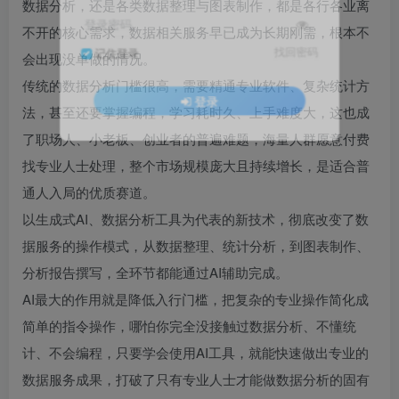
数据分析，还是各类数据整理与图表制作，都是各行各业离
登录密码
不开的核心需求，数据相关服务早已成为长期刚需，根本不
找回密码
记住登录
会出现没单做的情况。
传统的数据分析门槛很高，需要精通专业软件、复杂统计方
登录
法，甚至还要掌握编程，学习耗时久、上手难度大，这也成
了职场人、小老板、创业者的普遍难题，海量人群愿意付费
找专业人士处理，整个市场规模庞大且持续增长，是适合普
通人入局的优质赛道。
以生成式AI、数据分析工具为代表的新技术，彻底改变了数
据服务的操作模式，从数据整理、统计分析，到图表制作、
分析报告撰写，全环节都能通过AI辅助完成。
AI最大的作用就是降低入行门槛，把复杂的专业操作简化成
简单的指令操作，哪怕你完全没接触过数据分析、不懂统
计、不会编程，只要学会使用AI工具，就能快速做出专业的
数据服务成果，打破了只有专业人士才能做数据分析的固有