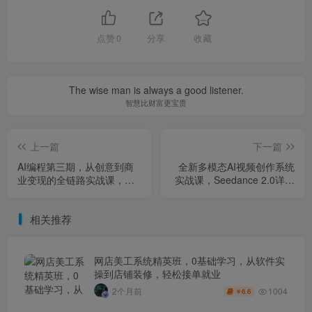
点赞
0
分享
收藏
The wise man is always a good listener.
智慧比财富更宝贵
上一篇
下一篇
AI编程第三期，从创意到商
全新多模态AI视频创作系统
业变现的全链路实战课，真
实战课，Seedance 2.0详细
正把创意变成可盈利的商业
教程，零基础也能快速上手
项目（更新05月03日）
相关推荐
网店美工系统精英班，0基础学习，从软件实
操到店铺装修，轻松接单就业
1004
2个月前
6.6
￥