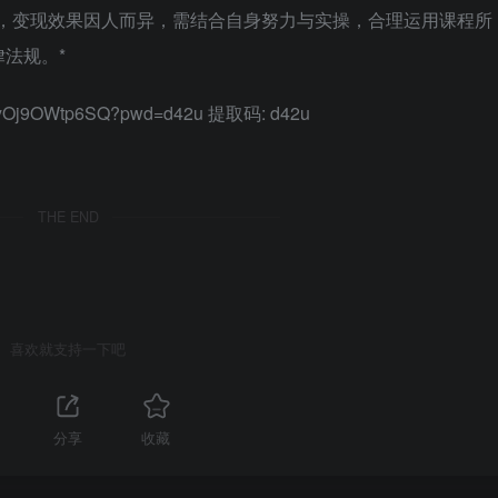
诺，变现效果因人而异，需结合自身努力与实操，合理运用课程所
法规。*
BuRyOj9OWtp6SQ?pwd=d42u 提取码: d42u
THE END
喜欢就支持一下吧
分享
收藏