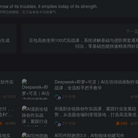
w of its troubles, it empties today of its strength.
空明日的烦恼，它只会丧失今日的勇气
下一
频生成
豆包高效使用100式实战课，系统讲解基础与进阶两套通
问法，零基础也能快速精准用好
从软件实
Deepseek+即梦+可灵｜AI古诗词动画制作
战课，全流程手把手教学
1003
2个月前
9
交付，，
AI漫剧全链路创作实战课，紧跟行业发展趋
盈利”的
势，从选题改编到变现落地，打造高流量优
作品
985
9
2个月前
.6
6.6
￥
落地实
AI写作陪跑营3.0，Ai智能体创建写作