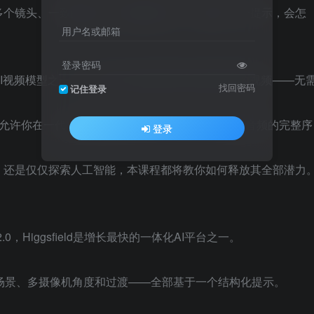
多个镜头、一致的角色、音频和叙事——全部用一个提示，会怎
用户名或邮箱
登录密码
I视频模型之一，在几秒钟内创建完整且故事驱动的视频——无
找回密码
记住登录
。它允许你在一代内生成包含多个镜头、角色、地点和音频的完整序
登录
，还是仅仅探索人工智能，本课程都将教你如何释放其全部潜力
：
 2.0，Higgsfield是增长最快的一体化AI平台之一。
场景、多摄像机角度和过渡——全部基于一个结构化提示。