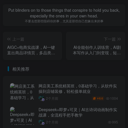
Put blinders on to those things that conspire to hold you back,
especially the ones in your own head.
不要去想那些阻碍你的事，尤其是那些自己想象出来的事
上一篇
下一篇
AIGC+电商实战课，AI一键
AI全能创作人训练营，AI剧
直出商品详情页，多品类全
本写作从入门到变现，短篇
案例手把手教学，告别付费
投稿+中长篇签约全指导
美工
相关推荐
网店美工系统精英班，0基础学习，从软件实
操到店铺装修，轻松接单就业
1004
2个月前
6.6
￥
Deepseek+即梦+可灵｜AI古诗词动画制作实
战课，全流程手把手教学
2个月前
995