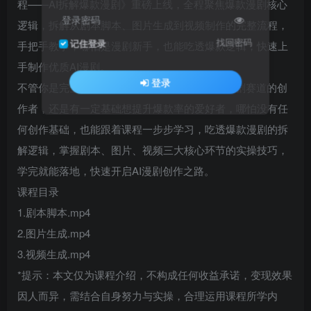
程——AI拆解爆款漫剧》重磅上线，全程聚焦爆款漫剧核心
登录密码
逻辑，拆解从剧本脚本、图片生成到视频制作的完整流程，
找回密码
记住登录
手把手教学，哪怕是漫剧新手，也能吃透爆款逻辑，快速上
手制作优质AI漫剧。
登录
不管你是完全不懂AI漫剧的新手小白、想入局漫剧赛道的创
作者，还是有一定基础想提升爆款率的爱好者，哪怕没有任
何创作基础，也能跟着课程一步步学习，吃透爆款漫剧的拆
解逻辑，掌握剧本、图片、视频三大核心环节的实操技巧，
学完就能落地，快速开启AI漫剧创作之路。
课程目录
1.剧本脚本.mp4
2.图片生成.mp4
3.视频生成.mp4
*提示：本文仅为课程介绍，不构成任何收益承诺，变现效果
因人而异，需结合自身努力与实操，合理运用课程所学内