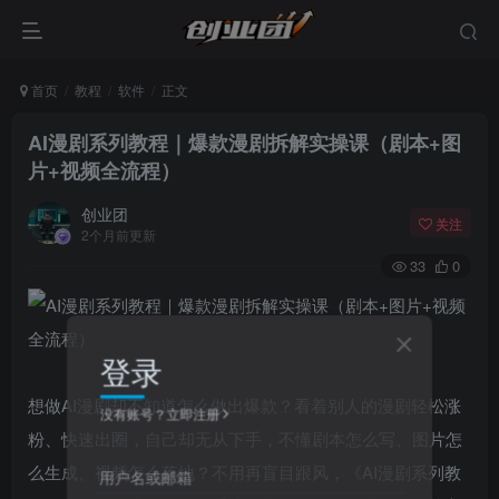
首页
教程
软件
正文
AI漫剧系列教程｜爆款漫剧拆解实操课（剧本+图
片+视频全流程）
创业团
关注
2个月前更新
33
0
登录
想做AI漫剧却不知道怎么做出爆款？看着别人的漫剧轻松涨
没有账号？立即注册
粉、快速出圈，自己却无从下手，不懂剧本怎么写、图片怎
么生成、视频怎么落地？不用再盲目跟风，《AI漫剧系列教
用户名或邮箱