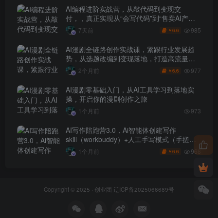
AI编程进阶实战营，从敲代码到变现交
付，，真正实现从“会写代码”到“售卖AI产品
盈利”的跨越
985
7天前
6.6
￥
AI漫剧全链路创作实战课，紧跟行业发展趋
势，从选题改编到变现落地，打造高流量优
质作品
977
2个月前
6.6
￥
AI漫剧零基础入门，从AI工具学习到落地实
操，开启你的漫剧创作之旅
1个月前
973
AI写作陪跑营3.0，Ai智能体创建写作
skill（workbuddy）+人工手写模式（手搓模
式），去除AI痕迹（头条号、公众号、百家
968
1个月前
6.6
￥
号）
Copyright © 2025 ·
创业团
辽ICP备2025066689号