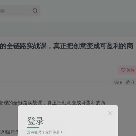
现的全链路实战课，真正把创意变成可盈利的商
关注
6
0
登录
过AI编程做项目賺钱的人更少。
没有账号？立即注册