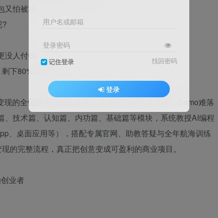
包又怕被坑。
用户名或邮箱
?
登录密码
更没人付钱
找回密码
记住登录
，剩下80%没人教。
登录
变现的全链路AI编程实战课。课程针对“想法不会做、Demo难落
篇、技术篇、认知篇、内功篇、基础篇等模块，系统教授AI编程
pp、桌面应用等），搭配专属官网、助教答疑与全年航海训练
变现的完整流程，真正把创意变成可盈利的商业项目。
的创业者
人