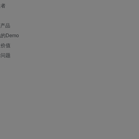
业者
类产品
的Demo
业价值
际问题