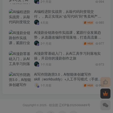
2个月前
994
AI编程进阶实战营，从敲代码到变现交
付，，真正实现从“会写代码”到“售卖AI产品
盈利”的跨越
985
4天前
6.6
￥
AI漫剧全链路创作实战课，紧跟行业发展趋
势，从选题改编到变现落地，打造高流量优
质作品
977
2个月前
6.6
￥
AI漫剧零基础入门，从AI工具学习到落地实
操，开启你的漫剧创作之旅
1个月前
973
AI写作陪跑营3.0，Ai智能体创建写作
skill（workbuddy）+人工手写模式（手搓模
式），去除AI痕迹（头条号、公众号、百家
968
1个月前
6.6
￥
号）
Copyright © 2025 ·
创业团
辽ICP备2025066689号