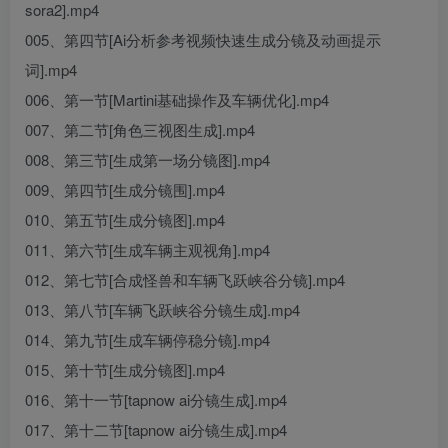
sora2].mp4
005、第四节[Ai分析参考视频快速生成分镜及动画提示
词].mp4
006、第一节[Martini基础操作及车辆优化].mp4
007、第二节[角色三视图生成].mp4
008、第三节[生成第一场分镜图].mp4
009、第四节[生成分镜围].mp4
010、第五节[生成分镜图].mp4
011、第六节[生成车辆主观视角].mp4
012、第七节[合成怪兽和车辆飞跃峡谷分镜].mp4
013、第八节[车辆飞跃峡谷分镜生成].mp4
014、第九节[生成车辆停稳分镜].mp4
015、第十节[生成分镜图].mp4
016、第十一节[tapnow ai分镜生成].mp4
017、第十二节[tapnow ai分镜生成].mp4